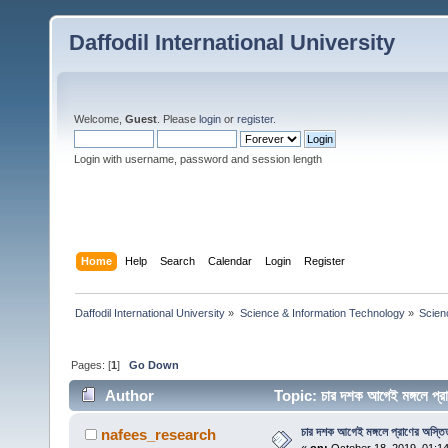
Daffodil International University
Welcome,
Guest
. Please
login
or
register
.
Login with username, password and session length
Home
Help
Search
Calendar
Login
Register
Daffodil International University
»
Science & Information Technology
»
Scien
Pages: [
1
]
Go Down
Author
Topic: চার দশক আগেই মঙ্গলে প্
চার দশক আগেই মঙ্গলে প্রাণের অস্তিত
nafees_research