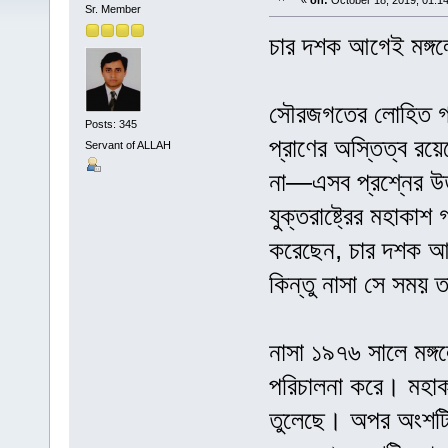
«
on:
October 18, 2019, 01:1
Sr. Member
চার দশক আগেই মঙ্গলে
সৌরজগতের লোহিত গ্র
Posts: 345
প্রাণের অস্তিত্ব রয়ে
Servant of ALLAH
না—এসব প্রশ্নের উত্
যুক্তরাষ্ট্রের মহাকাশ
করেছেন, চার দশক আগে
কিন্তু নাসা সে সময়
নাসা ১৯৭৬ সালে মঙ্গ
পরিচালনা করে। মহাকা
তুলেছে। অপর অংশটি ম