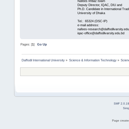
Nafees Imtiaz Islam
Deputy Director, IQAC, DIU and
Ph.D. Candidate in International Trad
University of Dhaka
Tel.: 65324 (DSC-IP)
e-mail address:
nafees-research@daffodilvarsity.ed
iqac-office@daffodilvarsity.edu.bd
Pages: [
1
]
Go Up
Daffodil International University
»
Science & Information Technology
»
Scien
SMF 2.0.1
Simp
Page created