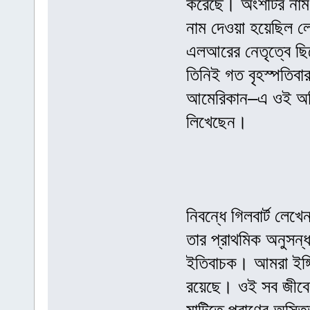
করেছে। অংশটির নাম 
নাম দেওয়া হয়েছিল লে
এলআরের নেতৃত্বে ছি
তিনিই গত বৃহস্পতিবার য
আমেরিকান–এ ওই অভিয
লিখেছেন।
নিবন্ধে গিলবার্ট লেখ
তার প্রাথমিক অনুসন্
ইতিবাচক। আমরা ইঙ্গি
রয়েছে। ওই সব জীবের