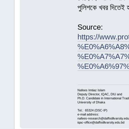
পুলিশকে খবর দিতেই 
Source:
https://www
%E0%A6%A8%
%E0%A7%A7%
%E0%A6%97
Nafees Imtiaz Islam
Deputy Director, IQAC, DIU and
Ph.D. Candidate in International Trad
University of Dhaka
Tel.: 65324 (DSC-IP)
e-mail address:
nafees-research@daffodilvarsity.ed
iqac-office@daffodilvarsity.edu.bd