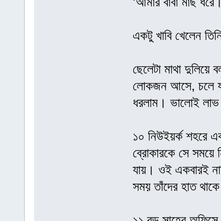
‘আমার বাবা মাছ ধরে
একটু খাবি খেলেন তি
ছেলেটা মাথা দুলিয়ে
লোকজন আসে, চলে যা
ধরলাম। ভালোই লাভ
১০ নিউইয়র্ক শহরে এক
ব্রোকারকে সে সময়ে নি
যায়। ওই একবারই নাক
সময় তাঁদের হাত থাক
১১ বড় সাহেব অফিসে গ