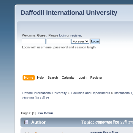
Daffodil International University
Welcome,
Guest
. Please
login
or
register
.
Login with username, password and session length
Home
Help
Search
Calendar
Login
Register
Daffodil International University
»
Faculties and Departments
»
Institutional
শেয়ারবাজার নিয়ে ১১টি গল্প
Pages: [
1
]
Go Down
Author
Topic: শেয়ারবাজার নিয়ে ১১টি 