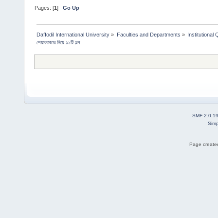
Pages: [
1
]
Go Up
Daffodil International University
»
Faculties and Departments
»
Institutional
শেয়ারবাজার নিয়ে ১১টি গল্প
SMF 2.0.1
Simp
Page created