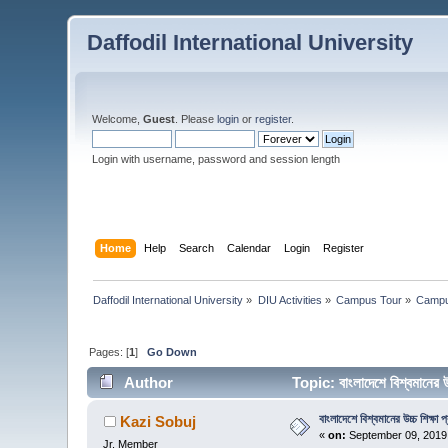
Daffodil International University
Welcome,
Guest
. Please
login
or
register
.
Login with username, password and session length
Home
Help
Search
Calendar
Login
Register
Daffodil International University
»
DIU Activities
»
Campus Tour
»
Campu
Pages: [
1
]
Go Down
Author
Topic: বাংলাদেশে বিশ্বমানের 
বাংলাদেশে বিশ্বমানের উচ্চ শিক্ষা প্
Kazi Sobuj
«
on:
September 09, 2019,
Jr. Member