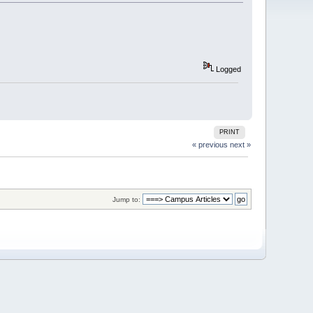
Logged
PRINT
« previous
next »
Jump to: