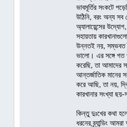
ভাবমূর্তির সংকটে পড
উঠিনি, বরং অন্য সব
অ্যালায়েন্সের উদ্যো
সহায়তায় কারখানাগুলো
উন্নতই নয়, সম্ভবত 
ভালো। এর সঙ্গে গত পা
করেছি, তা আমাদের স
আন্তর্জাতিক মানের সব
করে আছি, তা নয়, দ্ব
কারখানার সংখ্যা ছয়-
কিন্তু দুঃখের কথা হ
ধরনের ব্র্যান্ডিং আ