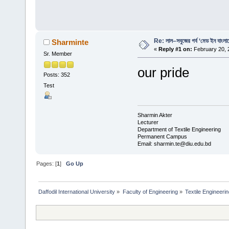
Re: লাল–সবুজের গর্ব ‘মেড ইন বাংলা
Sharminte
«
Reply #1 on:
February 20, 
Sr. Member
our pride
Posts: 352
Test
Sharmin Akter
Lecturer
Department of Textile Engineering
Permanent Campus
Email: sharmin.te@diu.edu.bd
Pages: [
1
]
Go Up
Daffodil International University
»
Faculty of Engineering
»
Textile Engineeri