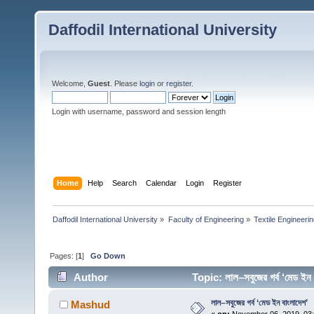
Daffodil International University
Welcome,
Guest
. Please
login
or
register
.
Login with username, password and session length
Home
Help
Search
Calendar
Login
Register
Daffodil International University
»
Faculty of Engineering
»
Textile Engineeri
Pages: [
1
]
Go Down
Author
Topic: লাল–সবুজের গর্ব ‘মেড 
লাল–সবুজের গর্ব ‘মেড ইন বাংলাদেশ’
Mashud