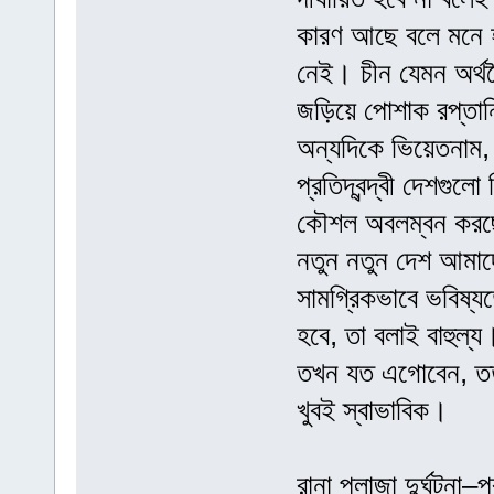
কারণ আছে বলে মনে হয়
নেই। চীন যেমন অর্থনৈত
জড়িয়ে পোশাক রপ্তান
অন্যদিকে ভিয়েতনাম, 
প্রতিদ্বন্দ্বী দেশগু
কৌশল অবলম্বন করছে।
নতুন নতুন দেশ আমাদের
সামগ্রিকভাবে ভবিষ্য
হবে, তা বলাই বাহুল্
তখন যত এগোবেন, তত 
খুবই স্বাভাবিক।
রানা প্লাজা দুর্ঘটনা–