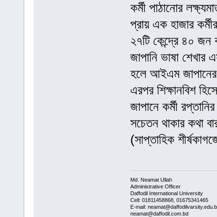
কর্মী পাঠানোর লক্ষ্
প্রায় এক হাজার কর্মী
২৭টি কেন্দ্রে ৪০ জন 
জাপানি ভাষা শেখার এস
হলে আইএম জাপানের ব
এরপর শিক্ষানবিশ হিস
জাপানে কর্মী রপ্তানি
সচেতন থাকার কথা বা
(সাপ্তাহিক শীর্ষকাগ
Md. Neamat Ullah
Administrative Officer
Daffodil International University
Cell: 01811458868, 01675341465
E-mail: neamat@daffodilvarsity.edu.
neamat@daffodil.com.bd