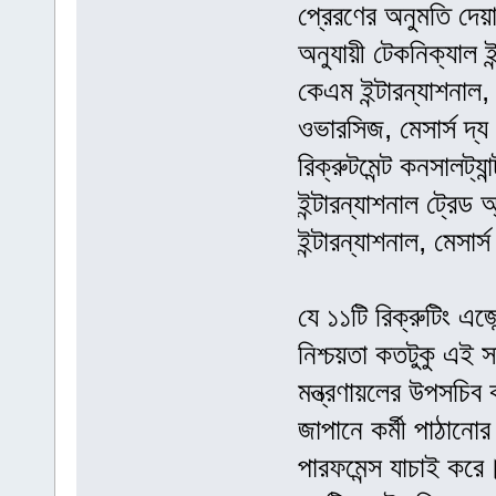
প্রেরণের অনুমতি দেয়া
অনুযায়ী টেকনিক্যাল ইন
কেএম ইন্টারন্যাশনাল, ম
ওভারসিজ, মেসার্স দ্য হ
রিক্রুটমেন্ট কনসালট্যান
ইন্টারন্যাশনাল ট্রেড অ
ইন্টারন্যাশনাল, মেসার
যে ১১টি রিক্রুটিং এজে
নিশ্চয়তা কতটুকু এই সম
মন্ত্রণায়লের উপসচিব
জাপানে কর্মী পাঠানো
পারফমেন্স যাচাই করে