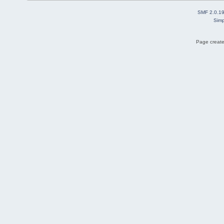
SMF 2.0.1
Simp
Page create