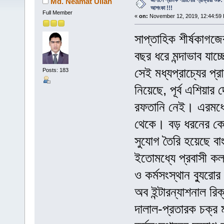
জাপানে শ্রমিক পাঠানোর প্রক্রিয়া শুরু:
Md. Neamat Ullah
আশংকা !!!
Full Member
«
on:
November 12, 2019, 12:44:59
সাপ্তাহিক শীর্ষকাগ
বছর ধরে মন্দাভাব যাচ
সেই মধ্যপ্রাচ্যের প্
Posts: 183
নিয়েছে, পূর্ব এশিয়ার 
রফতানি নেই। এরমধ্
থেকে। বড় ধরনের কোন
সুযোগ তৈরি হয়েছে বা
ইতোমধ্যে প্রবাসী কল্
ও কর্মসংস্থান ব্যুরোর
অব ইন্টারন্যাশনাল রিক
দালাল-প্রতারক চক্র 