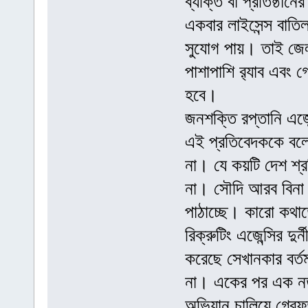
ব্যক্তি বা প্রতিষ্ঠা
একবার লাইসেন্স বাতি
সুযোগ পায়। তাই জেল
পাশাপাশি র‌্যাব এবং গ
হবে।
জনশক্তি রপ্তানি এজে
এই প্রতিবেদককে বলেন,
না। যে কয়টি দেশ শ্
না। সৌদি আরব বিনা 
পাঠাচ্ছে। কারো কথাত
রিক্রুটিং এজেন্সির দ
করেছে সেখানকার বর্তম
না। একের পর এক নতু
অভিযান চালিয়ে গ্রেফ