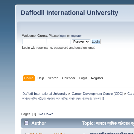
Daffodil International University
Welcome,
Guest
. Please
login
or
register
.
Login with username, password and session length
Home
Help
Search
Calendar
Login
Register
Daffodil International University
»
Career Development Centre (CDC)
»
Car
জাপানে শ্রমিক পাঠানোর প্রক্রিয়া শুরু: সক্রিয় দালাল চক্র, প্রতারণার আশংকা !!!
Pages: [
1
]
Go Down
Author
Topic: জাপানে শ্রমিক পাঠানোর প্