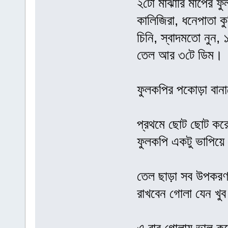
২টো মাঝারি মাপের ফুল
কালিজিরা, ধনেপাতা ক
চিনি, স্বাদমতো নুন, 
তেল আর ৩টে ডিম।
ফুলকপির পকোড়া বান
প্রথমে ছোট ছোট করে 
ফুলকপি একটু ভাপিয়ে
তেল ছাড়া সব উপকরণ 
রাখবেন গোলা যেন খুব 