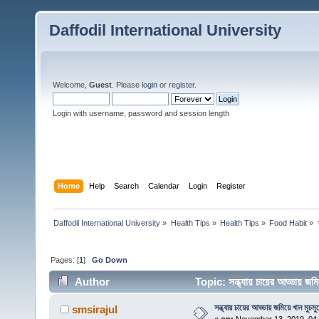
Daffodil International University
Welcome,
Guest
. Please
login
or
register
.
Login with username, password and session length
Home
Help
Search
Calendar
Login
Register
Daffodil International University
»
Health Tips
»
Health Tips
»
Food Habit
»
Pages: [
1
]
Go Down
Author
Topic: সন্ধ্যায় চায়ের আড্ডায় জম
সন্ধ্যায় চায়ের আড্ডায় জমিয়ে খান মুচম
smsirajul