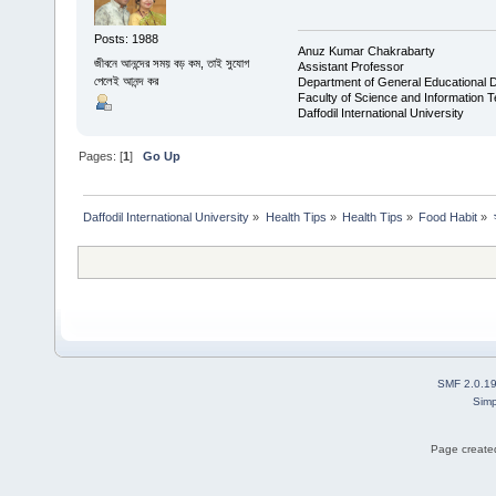
Posts: 1988
Anuz Kumar Chakrabarty
জীবনে আনন্দের সময় বড় কম, তাই সুযোগ
Assistant Professor
পেলেই আনন্দ কর
Department of General Educational 
Faculty of Science and Information 
Daffodil International University
Pages: [
1
]
Go Up
Daffodil International University
»
Health Tips
»
Health Tips
»
Food Habit
»
SMF 2.0.1
Simp
Page created