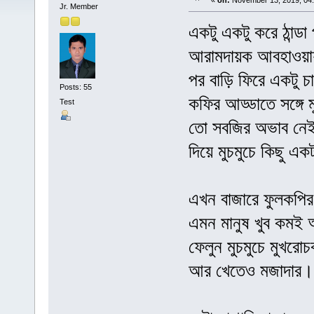
«
on:
November 13, 2019, 04
Jr. Member
একটু একটু করে ঠান্ড
আরামদায়ক আবহাওয়ায় 
পর বাড়ি ফিরে একটু চ
Posts: 55
কফির আড্ডাতে সঙ্গে 
Test
তো সবজির অভাব নেই
দিয়ে মুচমুচে কিছু এ
এখন বাজারে ফুলকপির
এমন মানুষ খুব কমই
ফেলুন মুচমুচে মুখর
আর খেতেও মজাদার। 