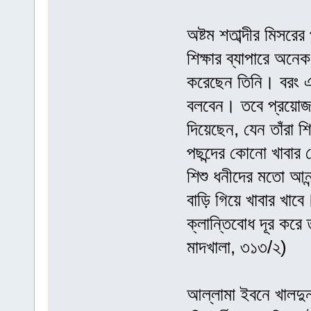
অষ্টম শতাব্দীর মিসরে
শিক্ষার ব্যাপারে অনেক
করেছেন তিনি। বরং এক
বলবেন। তবে প্রয়োজন
দিয়েছেন, যেন তাঁরা শ
পছন্দের কোনো খাবার 
শিশু ধনীদের মতো আনন্
বাড়ি গিয়ে খাবার খা
ক্লান্তিবোধ দূর কর
মাদখালা, ৩১৩/২)
আল্লামা ইবনে খালদুন 