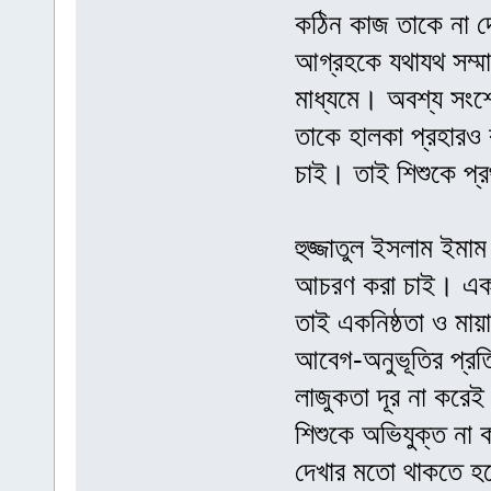
কঠিন কাজ তাকে না দ
আগ্রহকে যথাযথ সম্
মাধ্যমে। অবশ্য সং
তাকে হালকা প্রহারও
চাই। তাই শিশুকে প্র
হুজ্জাতুল ইসলাম ইমাম 
আচরণ করা চাই। একটি
তাই একনিষ্ঠতা ও মায়
আবেগ-অনুভূতির প্রতি
লাজুকতা দূর না করে
শিশুকে অভিযুক্ত না 
দেখার মতো থাকতে হবে।