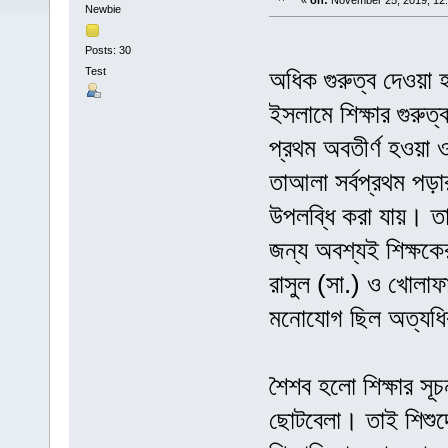
«
on:
November 25, 2019, 12
Newbie
সাহাবাদে
Posts: 30
Test
অধিক গুরুত্ব দেওয়া
ইসলামে শিক্ষার গুরু
প্রথম অবতীর্ণ হওয়া ও
তাআলা সর্বপ্রথম পড়ার
উপলব্ধি করা যায়। ত
জন্য অবশ্যই শিক্ষকে
রাসুল (সা.) ও খোলাফা
মনোযোগ ছিল অত্যধিক 
শৈশব হলো শিক্ষার সূ
ছোটবেলা। তাই শিশুদের