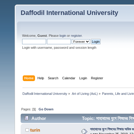
Daffodil International University
Welcome,
Guest
. Please
login
or
register
.
Login with username, password and session length
Home
Help
Search
Calendar
Login
Register
Daffodil International University
»
Art of Living (AoL)
»
Parents, Life and Livin
Pages: [
1
]
Go Down
Author
Topic: সাহাবাদের যুগে শিশুদের 
সাহাবাদের যুগে শিশুদের শিক্ষায় অধিক 
turin