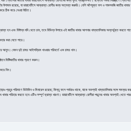
রং শ্বেতসার জাতীয় খাবার ডায়াবেটিসে আক্রান্ত রোগীদের জন্য খুবই স্বাস্থ্যসম্মত। রক্তের শর্করা নিয়ন্ত্রণে শ্বেতস
াতীয় উপাদান রয়েছে, যা ডায়াবেটিসে আক্রান্ত রোগীর জন্য অত্যন্ত জরুরি। বেশি আঁশযুক্ত ফল ও শাকসবজি জাতীয় খাবার
া করে ঠিক করে নেওয়া উচিত।
রান্ত হন এবং মিষ্টান্ন যদি খেতে চান, তবে বিভিন্ন উপায়ে এই জাতীয় খাবার আপনার খাদ্যতালিকায় অন্তর্ভুক্ত করতে 
ব্যবহার করা যেতে পারে।
মিয়ে আনুন। যেমন দুই চামচ আইসক্রিম খাওয়ার পরিবর্তে এক চামচ খান।
ষ্ঠানে মিষ্টিজাতীয় খাবার গ্রহণ করুন।
 করে নিন।
াড়াও প্রচুর পরিমাণে ভিটামিন ও মিনারেল রয়েছে; কিন্তু ফলে শর্করাও থাকে, যাকে অবশ্যই খাদ্যতালিকার সঙ্গে সমন্বয়
ব খাবার পরিহার করতে হবে এটিও সম্পূর্ণ ভ্রান্ত ধারণা। ডায়াবেটিসে আক্রান্ত রোগীরা পছন্দের খাবার অবশ্যই খেতে 