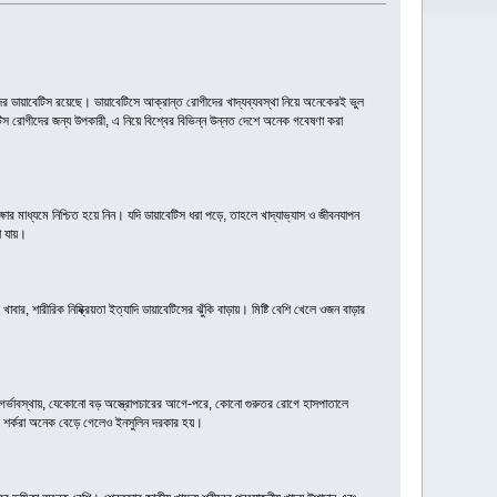
ঁদের ডায়াবেটিস রয়েছে। ডায়াবেটিসে আক্রান্ত রোগীদের খাদ্যব্যবস্থা নিয়ে অনেকেরই ভুল
েটিস রোগীদের জন্য উপকারী, এ নিয়ে বিশ্বের বিভিন্ন উন্নত দেশে অনেক গবেষণা করা
র মাধ্যমে নিশ্চিত হয়ে নিন। যদি ডায়াবেটিস ধরা পড়ে, তাহলে খাদ্যাভ্যাস ও জীবনযাপন
রা যায়।
বার, শারীরিক নিষ্ক্রিয়তা ইত্যাদি ডায়াবেটিসের ঝুঁকি বাড়ায়। মিষ্টি বেশি খেলে ওজন বাড়ার
গর্ভাবস্থায়, যেকোনো বড় অস্ত্রোপচারের আগে-পরে, কোনো গুরুতর রোগে হাসপাতালে
তে শর্করা অনেক বেড়ে গেলেও ইনসুলিন দরকার হয়।