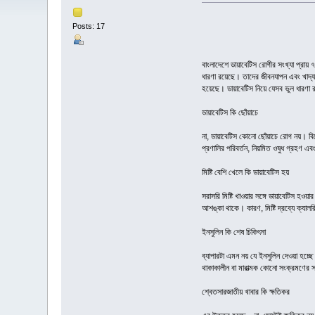
Posts: 17
ডায়াবেটিসে
বাংলাদেশে ডায়াবেটিস রোগীর সংখ্যা প্রায
ধারণা রয়েছে। তাদের জীবনযাপন এবং খাদ্যা
হয়েছে। ডায়াবেটিস নিয়ে যেসব ভুল ধারণা 
ডায়াবেটিস কি ছোঁয়াচে
না, ডায়াবেটিস কোনো ছোঁয়াচে রোগ নয়। বিশ
প্রণালির পরিবর্তন, নিয়মিত ওষুধ গ্রহণ এবং 
মিষ্টি বেশি খেলে কি ডায়াবেটিস হয়
সরাসরি মিষ্টি খাওয়ার সঙ্গে ডায়াবেটিস হওয়
আশঙ্কা থাকে। কারণ, মিষ্টি দ্রব্যে ক্যাল
ইনসুলিন কি শেষ চিকিৎসা
ব্যাপারটা এমন নয় যে ইনসুলিন দেওয়া হচ
থাকাকালীন বা মারাত্মক কোনো সংক্রমণের 
শ্বেতসারজাতীয় খাবার কি ক্ষতিকর