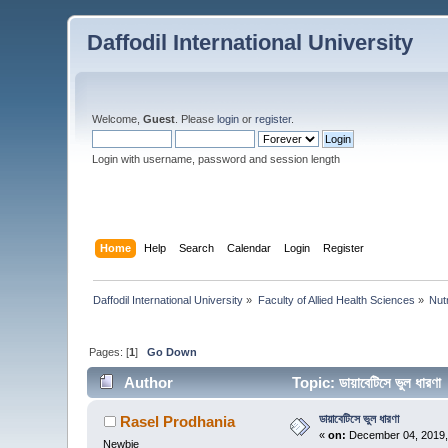
Daffodil International University
Welcome,
Guest
. Please
login
or
register
.
Login with username, password and session length
Home
Help
Search
Calendar
Login
Register
Daffodil International University
»
Faculty of Allied Health Sciences
»
Nut
Pages: [
1
]
Go Down
Author
Topic: ডায়াবেটিসে ভুল ধা
ডায়াবেটিসে ভুল ধারণা
Rasel Prodhania
«
on:
December 04, 2019,
Newbie