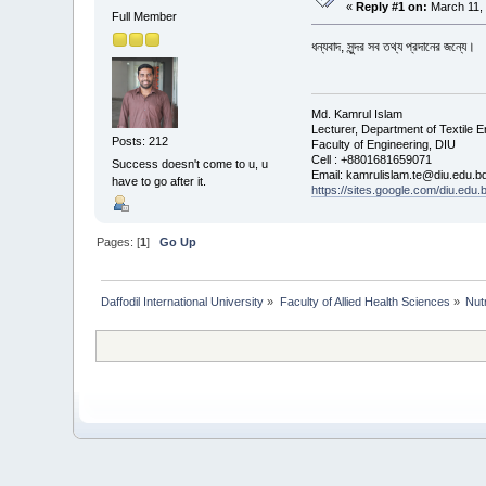
«
Reply #1 on:
March 11, 
Full Member
ধন্যবাদ, সুন্দর সব তথ্য প্রদানের জন্যে।
Md. Kamrul Islam
Lecturer, Department of Textile E
Posts: 212
Faculty of Engineering, DIU
Cell : +8801681659071
Success doesn't come to u, u
Email: kamrulislam.te@diu.edu.b
have to go after it.
https://sites.google.com/diu.edu
Pages: [
1
]
Go Up
Daffodil International University
»
Faculty of Allied Health Sciences
»
Nut