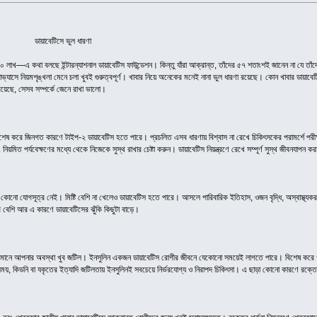
 ভুল ধারণা
় ৭০ লাখ—এ কথা বলছে ইন্টারন্যাশনাল ডায়াবেটিস ফাউন্ডেশন। কিন্তু যাঁরা আক্রান্ত, তাঁদের ৫৭ শতাংশই জানেন না যে তা
ভ্যাসে নিয়মশৃঙ্খলা মেনে চলা খুবই গুরুত্বপূর্ণ। খাবার নিয়ে অনেকের মনেই নানা ভুল ধারণা রয়েছে। কোন খাবার ডায়াব
রয়েছে, সেসব সম্পর্কে জেনে রাখা ভালো।
েষ করে জিনগত কারণে টাইপ-২ ডায়াবেটিস হতে পারে। প্রচলিত এসব ধারণায় বিশ্বাস না রেখে চিকিৎসকের পরামর্শে পরীক্ষা
নিয়মিত পর্যবেক্ষণের মধ্যে থেকে নিজেকে সুস্থ রাখার চেষ্টা করুন। ডায়াবেটিস নিয়ন্ত্রণে রেখে সম্পূর্ণ সুস্থ জীবনযাপন ক
ার কোনো যোগসূত্র নেই। মিষ্টি বেশি না খেলেও ডায়াবেটিস হতে পারে। আসলে পারিবারিক ইতিহাস, ওজন বৃদ্ধি, অস্বাস্থ্যকর খা
রি বেশি আর এ কারণে ডায়াবেটিসের ঝুঁকি কিছুটা বাড়ে।
্ছে মানে আপনার অবস্থা খুব জটিল। ইনসুলিন একজন ডায়াবেটিস রোগীর জীবনে যেকোনো সময়েই লাগতে পারে। বিশেষ করে 
সময়, কিডনি বা যকৃতের ইত্যাদি জটিলতায় ইনসুলিনই সবচেয়ে নির্ভরযোগ্য ও নিরাপদ চিকিৎসা। এ ছাড়া কোনো কারণে রক্