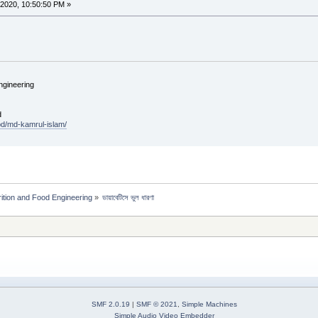
2020, 10:50:50 PM »
ngineering
d
.bd/md-kamrul-islam/
rition and Food Engineering
»
ডায়াবেটিসে ভুল ধারণা
SMF 2.0.19
|
SMF © 2021
,
Simple Machines
Simple Audio Video Embedder