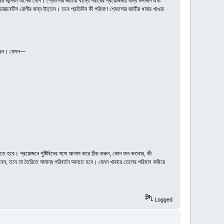
ারের ভূমিকা অনেক বেশি। শ্বেতসার জাতীয় খাদ্যে শরীরের প্রয়োজনীয় খাদ্য উপাদান এবং
 ডায়াবেটিস রোগীর জন্য উত্তম। তবে প্রতিদিন কী পরিমাণ শ্বেতসার জাতীয় খাবার খাওয়া
পারেন। যেমন—
 করতে হবে। প্রয়োজনে পুষ্টিবিদের সঙ্গে আলাপ করে ঠিক করুন, কোন ফল কতবার, কী
পারবেন, তবে তা তৈরিতে সামান্য পরিবর্তন আনতে হবে। যেমন খাবারে তেলের পরিমাণ কমিয়ে
Logged