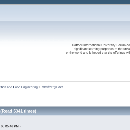
Daffodil International University Forum co
significant learning purposes of the uni
entire world and is hoped that the offerings will
rition and Food Engineering
»
ডায়াবেটিসে ভুল ধারণা
রণা (Read 5341 times)
 03:05:46 PM »