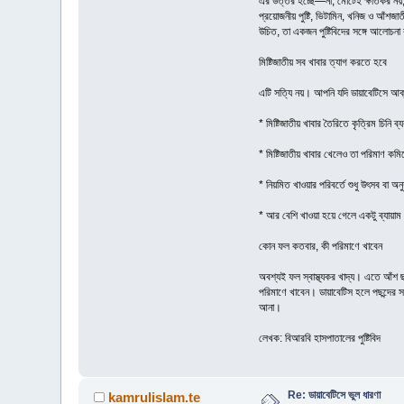
এর উত্তর হচ্ছে—না, মোটেই ক্ষতিকর নয়, ব
প্রয়োজনীয় পুষ্টি, ভিটামিন, খনিজ ও আঁশজ
উচিত, তা একজন পুষ্টিবিদের সঙ্গে আলোচন
মিষ্টিজাতীয় সব খাবার ত্যাগ করতে হবে
এটি সত্যি নয়। আপনি যদি ডায়াবেটিসে আক্
* মিষ্টিজাতীয় খাবার তৈরিতে কৃত্রিম চিনি 
* মিষ্টিজাতীয় খাবার খেলেও তা পরিমাণ ক
* নিয়মিত খাওয়ার পরিবর্তে শুধু উৎসব বা অনু
* আর বেশি খাওয়া হয়ে গেলে একটু ব্যায়াম
কোন ফল কতবার, কী পরিমাণে খাবেন
অবশ্যই ফল স্বাস্থ্যকর খাদ্য। এতে আঁশ ছ
পরিমাণে খাবেন। ডায়াবেটিস হলে পছন্দের স
আনা।
লেখক: বিআরবি হাসপাতালের পুষ্টিবিদ
Re: ডায়াবেটিসে ভুল ধারণা
kamrulislam.te