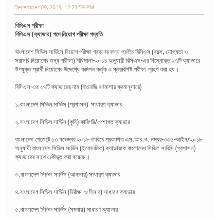
December 09, 2019, 12:23:59 PM
বিসিএস পরীক্ষা
বিসিএস (ক্যাডার) পদে নিয়োগ পরীক্ষা পদ্ধতি
বাংলাদেশ সিভিল সার্ভিসে নিয়োগ পরীক্ষা গ্রহণের জন্য প্রণীত বিসিএস (বয়স, যোগ্যতা ও
সরাসরি নিয়োগের জন্য পরীক্ষা) বিধিমালা-২০১৪ অনুযায়ী বিসিএস-এর নিম্নোক্ত ২৭টি ক্যাডারে
উপযুক্ত প্রার্থী নিয়োগের উদ্দেশ্যে কমিশন কর্তৃক ৩ স্তরবিশিষ্ট পরীক্ষা গ্রহণ করা হয়।
বিসিএস-এর ২৭টি ক্যাডারের নাম (ইংরেজি বর্ণমালার ক্রমানুসারে)
১.বাংলাদেশ সিভিল সার্ভিস (প্রশাসন) সাধারণ ক্যাডার
২.বাংলাদেশ সিভিল সার্ভিস (কৃষি) কারিগরি/পেশাগত ক্যাডার
বাংলাদেশ গেজেটে ১৩ নভেম্বর ২০১৮ তারিখে প্রকাশিত এস.আর.ও. নম্বর-৩৩৫-আইন/২০১৮
অনুযায়ী বাংলাদেশ সিভিল সার্ভিস (ইকোনমিক) ক্যাডারকে বাংলাদেশ সিভিল সার্ভিস (প্রশাসন)
ক্যাডারের সাথে একীভূত করা হয়েছে।
৩.বাংলাদেশ সিভিল সার্ভিস (আনসার) সাধারণ ক্যাডার
৪.বাংলাদেশ সিভিল সার্ভিস (নিরীক্ষা ও হিসাব) সাধারণ ক্যাডার
৫.বাংলাদেশ সিভিল সার্ভিস (সমবায়) সাধারণ ক্যাডার