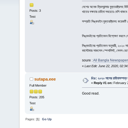
দেশের অনেক ফ্রিল্যান্সার যুক্তরাষ্ট্রস
Posts: 3
খাতের দক্ষতার চাহিদা সবচেয়ে বেশি থাকব
Test
সম্প্রতি লিঙ্কডইন যুক্তরাষ্ট্রসহ কয়েকটি 
লিঙ্কডইনের প্রতিবেদন বিশ্লেষণ করলে দেখ
লিঙ্কডইনের প্রতিবেদন অনুযায়ী, ২০২০ সাল জু
কাস্টোমার সাকসেস স্পেশালিস্ট, সেলস ডেভেল
soure :
All Bangla Newspaper
«
Last Edit: June 22, 2020, 02:
Re: ২০২০ সালের চাহিদাসম্পন্ন প
sutapa.eee
«
Reply #1 on:
February 2
Full Member
Good read.
Posts: 205
Test
Pages: [
1
]
Go Up