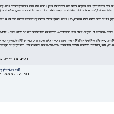
হ বিভিন্ন দেশের মার্কেটপ্লেসে ঘরে বসেই কাজ করেন। যুগের চাহিদার সঙ্গে তাল মিলিয়ে অন্যদের সঙ্গে প্রতিযোগিতার জ
ে। এ কাজে ফ্রিল্যান্সারদের সহযোগিতা করতে পারে পেশাদার ব্যক্তিদের সামাজিক যোগাযোগের ওয়েবসাইট হিসেবে পরিচি
দেশে আগামী বছর সবচেয়ে চাহিদাসম্পন্ন দক্ষতার তালিকা প্রকাশ করেছে। লিঙ্কডইনের বার্ষিক ইমার্জিং জবস রিপোর্টে যুক্ত
া যায়, এ বছর প্রতিটি শিল্পখাতে আর্টিফিশিয়াল ইনটেলিজেন্স ও ডেটা সায়েন্স পদের চাহিদা বেড়েছে। যা ভবিষ্যতেও বাড়
ড়ে যুক্তরাষ্ট্রের বিভিন্ন শহরে যেসব কাজের চাহিদা থাকবে সেগুলো হলো-আর্টিফিশিয়াল ইনটেলিজেন্স বিশেষজ্ঞ, রোবোটিকস ইঞ্জ
পমেন্ট রিপ্রেজেন্টটেটিভ, ডেটা ইঞ্জিনিয়ার, বিহেভিওরাল হেলথ টেকনিশিয়ান, সাইবার সিকিউরিটি স্পেশালিস্ট, ব্যাক এন্ড ডে
34:09 AM by H M Faruk
»
্রযুক্তিখাতের চাকরি
5, 2020, 05:16:20 PM »