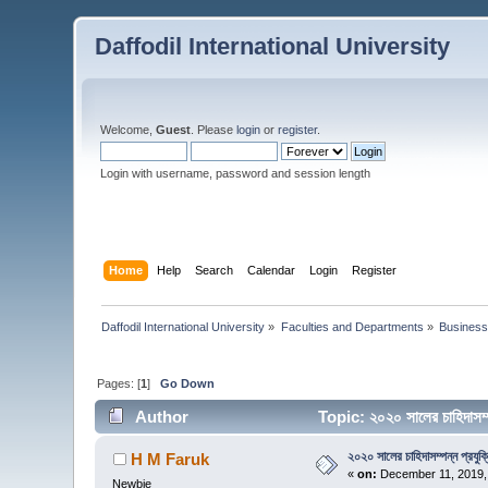
Daffodil International University
Welcome,
Guest
. Please
login
or
register
.
Login with username, password and session length
Home
Help
Search
Calendar
Login
Register
Daffodil International University
»
Faculties and Departments
»
Business
Pages: [
1
]
Go Down
Author
Topic: ২০২০ সালের চাহিদাসম
২০২০ সালের চাহিদাসম্পন্ন প্রযুক
H M Faruk
«
on:
December 11, 2019,
Newbie