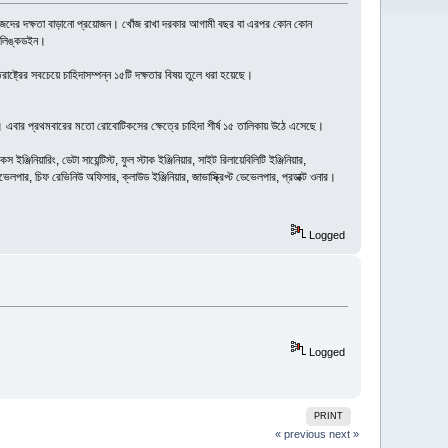
ন্য নিজেদের দক্ষতা বাড়ানো প্রয়োজন। খোঁজ রাখা দরকার আগামী বছর বা এরপর কোন কোন
ত লিঙ্কডইন।
রাষ্ট্রের সবচেয়ে চাহিদাসম্পন্ন ১৫টি দক্ষতার বিষয় তুলে ধরা হয়েছে।
বে। এবার প্রথমবারের মতো রোবোটিকসের ক্ষেত্রে চাহিদা শীর্ষ ১৫ তালিকায় উঠে এসেছে।
িনিয়ারিং, ডেটা সায়েন্টিস্ট, ফুল স্টাক ইঞ্জিনিয়ার, সাইট রিলায়েবিলিটি ইঞ্জিনিয়ার,
ভেলপার, চিফ রেভিনিউ অফিসার, ক্লাউড ইঞ্জিনিয়ার, জাভাস্ক্রিপ্ট ডেভেলপার, প্রডাক্ট ওনার।
Logged
Logged
PRINT
« previous
next »