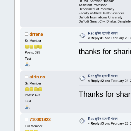
Dr. Md. Sarowar Hossain
Assistant Professor
Department of Pharmacy
Faculty of Allied Health Sciences
Daffodil International University
Daffodil Smart City, Dhaka, Banglad
Re: জন্ডিস হলে কী খাবেন
drrana
«
Reply #1 on:
February 20, 
Sr. Member
thanks for shar
Posts: 325
Test
Re: জন্ডিস হলে কী খাবেন
afrin.ns
«
Reply #2 on:
February 24, 
Sr. Member
Thanks for shar
Posts: 423
Test
Re: জন্ডিস হলে কী খাবেন
710001923
«
Reply #3 on:
February 25, 
Full Member