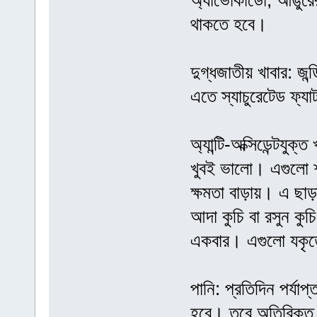
অ্যাভোকাডো, আঙুরের
থাকতে হবে।
দুগ্ধজাতীয় খাবার: জন
এতে স্যাচুরেটেড ফ্যা
অ্যান্টি-অক্সিডেন্টযুক
খুবই ভালো। এগুলো শর
ক্ষমতা বাড়ায়। এ ছাড়
আদা কুচি বা রসুন কুচ
একবার। এগুলো যকৃত
পানি: প্রতিদিন পর্য
হবে। তবে অতিরিক্ত 