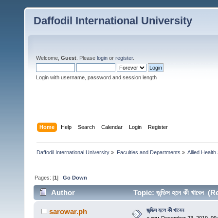
Daffodil International University
Welcome,
Guest
. Please
login
or
register
.
Login with username, password and session length
Home
Help
Search
Calendar
Login
Register
Daffodil International University
»
Faculties and Departments
»
Allied Health
Pages: [
1
]
Go Down
Author
Topic: জন্ডিস হলে কী খাবেন 
জন্ডিস হলে কী খাবেন
sarowar.ph