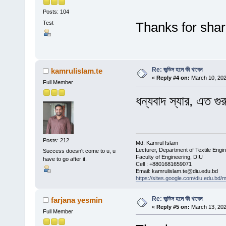
Posts: 104
Test
Thanks for shar
Re: জন্ডিস হলে কী খাবেন
kamrulislam.te
«
Reply #4 on:
March 10, 202
Full Member
ধন্যবাদ স্যার, এত 
Posts: 212
Md. Kamrul Islam
Lecturer, Department of Textile Engi
Success doesn't come to u, u
Faculty of Engineering, DIU
have to go after it.
Cell : +8801681659071
Email: kamrulislam.te@diu.edu.bd
https://sites.google.com/diu.edu.bd/
Re: জন্ডিস হলে কী খাবেন
farjana yesmin
«
Reply #5 on:
March 13, 202
Full Member