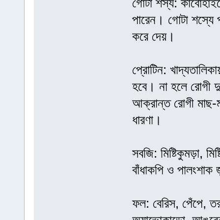
গোটা শস্য: কার্বোহাইড
পারেন। গোটা শস্যে প্
করে দেয়।
প্রোটিন: খাদ্যতালিক
হবে। না হলে রোগী দ
আক্রান্ত রোগী মাছ-
ধারণা।
সবজি: মিষ্টিকুমড়া, মি
বাঁধাকপি ও পালংশাক 
ফল: বেরিস, পেঁপে, 