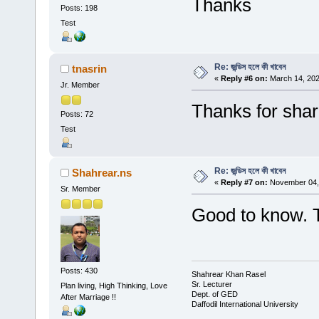
Thanks
Posts: 198
Test
Re: জন্ডিস হলে কী খাবেন
tnasrin
«
Reply #6 on:
March 14, 202
Jr. Member
Thanks for shari
Posts: 72
Test
Re: জন্ডিস হলে কী খাবেন
Shahrear.ns
«
Reply #7 on:
November 04, 
Sr. Member
Good to know. 
Posts: 430
Shahrear Khan Rasel
Sr. Lecturer
Plan living, High Thinking, Love
Dept. of GED
After Marriage !!
Daffodil International University