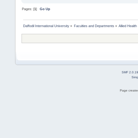
Pages: [
1
]
Go Up
Daffodil International University
»
Faculties and Departments
»
Allied Health
SMF 2.0.1
Simp
Page created