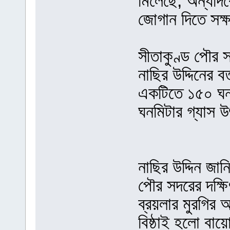
মিলেছে, অন্যদিক
জোগান দিতে সক্
সীতাকুণ্ড পৌর সদ
নাছির উদ্দিনের বর
একটিতে ১৫০ ঘনম
ঘনমিটার গ্যাস 
নাছির উদ্দিন জা
পৌর সদরের দক্ষি
ব্রয়লার মুরগির
বিষ্ঠাই হলো বায়