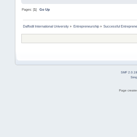
Pages: [
1
]
Go Up
Daffodil International University
»
Entrepreneurship
»
Successful Entrepren
SMF 2.0.1
Simp
Page created