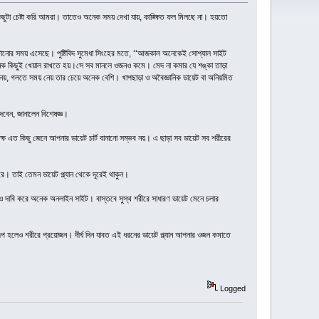
ার কিছুটা চেষ্টা করি আমরা। তাতেও অনেক সময় দেখা যায়, কাঙ্ক্ষিত ফল মিলছে না। হয়তো
ঘটানোর সময় এসেছে। পুষ্টিবিদ সুমেধা সিংহের মতে, ‘‘আজকাল অনেকেই সোশ্যাল সাইট
নেক কিছুই খেয়াল রাখতে হয়।সে সব মানলে ওজনও কমে। মেদ না কমার যে শঙ্কা তাড়া
নেয়, গলতে সময় নেয় তার চেয়ে অনেক বেশি। খাপছাড়া ও অবৈজ্ঞানিক ডায়েট বা অনিয়মিত
েবেন, জানালেন বিশেষজ্ঞ।
্ষে এত কিছু জেনে আপনার ডায়েট চার্ট বানানো সম্ভব নয়। এ ছাড়া সব ডায়েট সব শরীরের
। তাই তেমন ডায়েট প্ল্যান থেকে দূরেই থাকুন।
াও দাবি করে অনেক অনলাইন সাইট। বাস্তবে সুস্থ শরীরে সাধারণ ডায়েট মেনে চলার
্বল্প হলেও শরীরে প্রয়োজন। দীর্ঘ দিন যাবত এই ধরনের ডায়েট প্ল্যান আপনার ওজন কমাতে
Logged