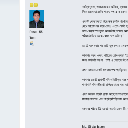
কর্মব্যস্ততা, খাওয়াদাওয়ার অনিয়ম, ব্যায়া
নিয়ম মেনে ডায়েটের পরেও কমছে না মেদ।
এমনটা কেন হয় তা নিয়ে নানা চলতি ধারণা 
দেখে ডায়েট শুরু করে দেন। এতেও ক্ষতি 
করে বেড়ায় তার মূলে অনেকটাই রয়েছে আত্
Posts: 55
শরীরচর্চা দিয়ে তাকে রোখা বেশ কঠিন।’’
Test
ডায়েট শুরু করার পর তাই ভুল রুখতে খেয়া
আপনার বয়স, ওজন, শরীরের রোগ-ব্যাধি ইত্য
উপর কার্যকরী হয় না। তাই এ ক্ষেত্রে বিশেষ
ওজন কমানো একটি সময়সাপেক্ষ প্রক্রিয়া।
আপনার ডায়েট প্ল্যানটি যদি অতিরিক্ত খর
পাশাপাশি যদি শরীরচর্চা চালিয়ে যাওয়া যায়,
এমন অনেক ডায়েট প্ল্যান আছে যা আপনাকে ন
সাহায্য করলেও এর পার্শ্বপ্রতিক্রিয়ায় 
আপনার শরীরে চিট ডায়েট আদৌ চলবে কি না 
Md. Sirajul Islam