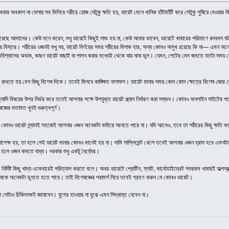
ম করার অবকাশ না মেলায় সব মিলিয়ে শরীরে রোজ যেটুকু ক্ষতি হয়, ডায়েট মেনে খানিক হাঁটাহাঁটি করে সেটুকু পুষিয়ে দেওয়
রয়েছে আমাদের। কেউ মনে করেন, শুধু ডায়েটে কিছুই লাভ হয় না, কেউ আবার ভাবেন, ডায়েটে খাবারের পরিমাণে রদবদল 
হয় বিস্তর। শরীরের ওজনই শুধু নয়, ডায়েট নির্ণয়ের সময় শরীরের বিপাক হার, অন্য কোনও অসুখ রয়েছে কি না— এমন অ
মবিশ্বাসের অভাব, কারণ ডায়েট বাছাই বা পালন করার মধ্যেই থেকে যায় নানা ভুল। যেমন, পেটের মেদ জমতে যতটা সময় 
ল রাখতে হয় বেশ কিছু বিশেষ দিকে। তবেই মিলবে কাঙ্ক্ষিত ফলাফল। ডায়েট মানার সময় কোন কোন ক্ষেত্রে বিশেষ জোর দ
াদি বিষয়ের উপর নির্ভর করে তবেই আপনার পক্ষে উপযুক্ত ডায়েট প্ল্যান নির্ধারণ করা সম্ভব। কোনও অনলাইন সাইটের পক
জ্ঞের মতামত খুবই গুরুত্বপূর্ণ।
 কোনও ডায়েট প্ন্যানই সহজেই আপনার ওজন অনেকটা কমিয়ে আনতে পারে না। যদি আনেও, তবে তা শরীরের কিছু ক্ষতি করে
চসাপেক্ষ হয়, তা হলে সেই ডায়েট মানার কোনও মানেই হয় না। দামি সাপ্লিমেন্ট খেলে তবেই আপনার ওজন হ্রাস হবে এমনট
 তা হলে ওজন কমতে বাধ্য। দরকার শুধু একটু ধৈর্য্যের।
ির্দিষ্ট কিছু খাদ্য একেবারেই পরিত্যাগ করতে বলে। অথচ ডায়েটে প্রোটিন, ফ্যাট, কার্বোহাইড্রেট সবরকম খাবারই অল্পস
আপনাকে অনেকটা ভুগতে হতে পারে। তাই বিশেষজ্ঞের পরামর্শ নিয়ে তবেই গ্রহণ করুন যে কোনও ডায়েট।
সেটাও চিকিৎসকই জানাবেন। যুগের হাওয়ায় না বুঝে এমন সিদ্ধান্ত নেবেন না।