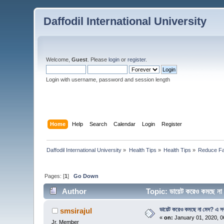
Daffodil International University
Welcome,
Guest
. Please
login
or
register
.
Login with username, password and session length
Home
Help
Search
Calendar
Login
Register
Daffodil International University
»
Health Tips
»
Health Tips
»
Reduce Fa
Pages: [
1
]
Go Down
Author
Topic: ডায়েট করেও কমছে না 
ডায়েট করেও কমছে না মেদ? এ সব
smsirajul
«
on:
January 01, 2020, 0
Jr. Member