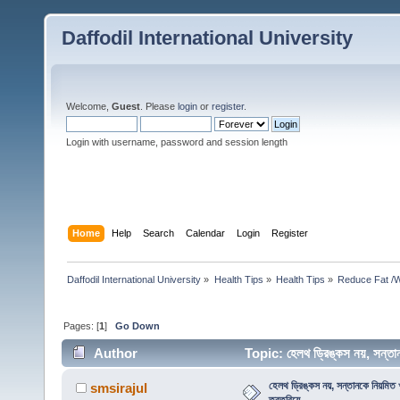
Daffodil International University
Welcome,
Guest
. Please
login
or
register
.
Login with username, password and session length
Home
Help
Search
Calendar
Login
Register
Daffodil International University
»
Health Tips
»
Health Tips
»
Reduce Fat /W
Pages: [
1
]
Go Down
Author
Topic: হেলথ ড্রিঙ্কস নয়, সন্তা
হেলথ ড্রিঙ্কস নয়, সন্তানকে নিয়মিত খ
smsirajul