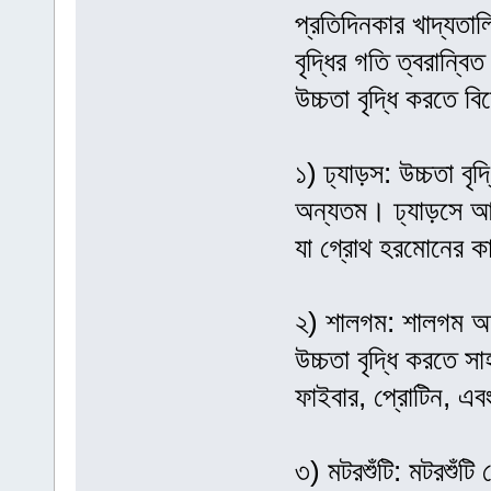
প্রতিদিনকার খাদ্যতাল
বৃদ্ধির গতি ত্বরান্ব
উচ্চতা বৃদ্ধি করতে 
১) ঢ্যাড়স: উচ্চতা ব
অন্যতম। ঢ্যাড়সে আছ
যা গ্রোথ হরমোনের কার
২) শালগম: শালগম অ
উচ্চতা বৃদ্ধি করতে 
ফাইবার, প্রোটিন, এব
৩) মটরশুঁটি: মটরশুঁট