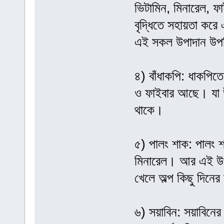
ভিটামিন, মিনারেল, ফ
বৃদ্ধিতে সহায়তা করে
এই সকল উপাদান উপস
৪) বাঁধাকপি: ধাকপিতে
ও ফাইবার আছে। যা উচ্
থাকে।
৫) পালং শাক: পালং শ
মিনারেল। আর এই উপাদ
খেলে অল্প কিছু দিনের 
৬) সয়াবিন: সয়াবিনের 