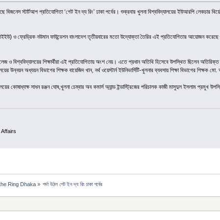
ঠেছে বিজনেস স্টার্টআপ প্রতিযোগিতা ‘গেট ইন দ্য রিং’ ঢাকা পর্বের। শুক্রবার খুলনা বিশ্ববিদ্যালয়ের ইউআরপি লেকচার থিয়ে
(ডিআইইউ) ও ফ্রেড্রিক নউমান ফাউন্ডেশন বাংলাদেশ তৃতীয়বারের মতো উদ্যোক্তা তৈরির এই প্রতিযোগিতার আয়োজন করেছে। ব
 ও বিশ্ববিদ্যালয়ের শিক্ষার্থীরা এই প্রতিযোগিতায় অংশ নেয়। এতে প্রধান অতিথি হিসেবে উপস্থিত ছিলেন অতিরিক্ত বি
যালয়ের উন্নয়ন অধ্যয়ন বিভাগের শিক্ষক বায়েজিদ খান, নর্থ ওয়েস্টার্ন ইউনিভার্সিটি-খুলনার ব্যবসায় শিক্ষা বিভাগের শিক্
ালয়ের কোষাধ্যক্ষ সাধন রঞ্জন ঘোষ,খুলনা চেম্বার অব কমার্স অ্যান্ড ইন্ডাস্ট্রিজের পরিচালক কাজী মাসুদুল ইসলাম প্রমুখ উ
 Affairs
 the Ring Dhaka
»
পর্দা উঠল গেট ইন দ্য রিং ঢাকা পর্বের