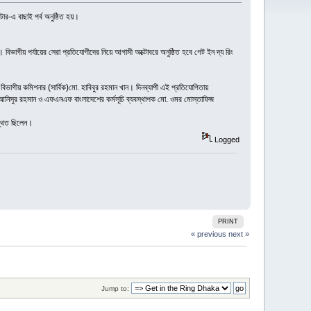
টার-এ বাছাই পর্ব অনুষ্ঠিত হয়।
িভাগীয় পর্যায়ের সেরা প্রতিযোগীদের নিয়ে আগামী অক্টোবরে অনুষ্ঠিত হবে গেট ইন দ্য রিং
ভাগীয় কমিশনার (সার্বিক)মো. হাবিবুর রহমান খান। দিনব্যাপী এই প্রতিযোগিতায়
ষক মো. আনিসুর রহমান ও এফএনএফ বাংলাদেশের কর্মসূচি ব্যবস্থাপক মো. ওমর মোস্তাফিজ
পস্থিত ছিলেন।
Logged
PRINT
« previous
next »
Jump to: