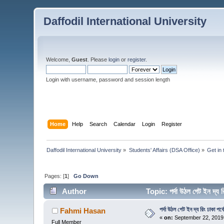
Daffodil International University
Welcome,
Guest
. Please
login
or
register
.
Login with username, password and session length
Home
Help
Search
Calendar
Login
Register
Daffodil International University
»
Students' Affairs (DSA Office)
»
Get in
Pages: [
1
]
Go Down
Author
Topic: পর্দা উঠল গেট ইন দ্য
পর্দা উঠল গেট ইন দ্য রিং ঢাকা পর্ব
Fahmi Hasan
«
on:
September 22, 2019
Full Member