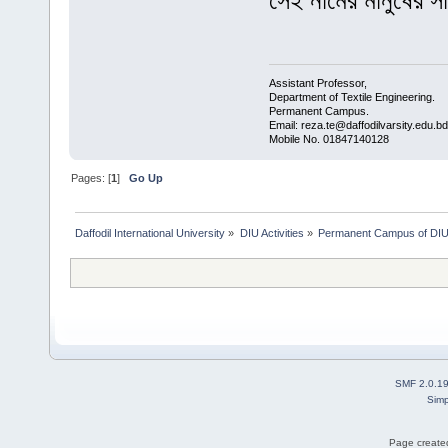
সেই নামের মানুষের স
Assistant Professor,
Department of Textile Engineering.
Permanent Campus.
Email: reza.te@daffodilvarsity.edu.bd
Mobile No. 01847140128
Pages: [
1
]
Go Up
Daffodil International University
»
DIU Activities
»
Permanent Campus of DI
SMF 2.0.1
Simp
Page created