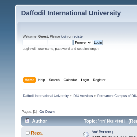
Daffodil International University
Welcome,
Guest
. Please
login
or
register
.
Login with username, password and session length
Home
Help
Search
Calendar
Login
Register
Daffodil International University
»
DIU Activities
»
Permanent Campus of DI
Pages: [
1
]
Go Down
Author
Topic: 'নাম' নিয়ে ভাবনা। (R
'নাম' নিয়ে ভাবনা।
Reza.