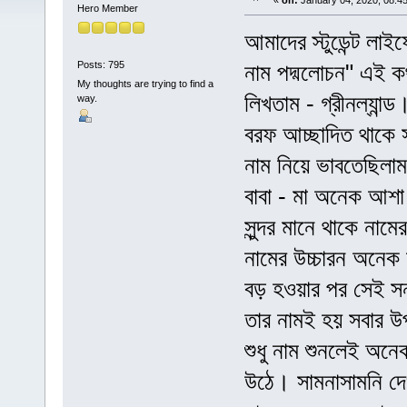
«
on:
January 04, 2020, 08:4
Hero Member
আমাদের স্টুডেন্ট লাই
Posts: 795
নাম পদ্মলোচন" এই কথ
My thoughts are trying to find a
লিখতাম - গ্রীনল্যান্
way.
বরফ আচ্ছাদিত থাকে 
নাম নিয়ে ভাবতেছিলাম
বাবা - মা অনেক আশা
সুন্দর মানে থাকে নাম
নামের উচ্চারন অনেক
বড় হওয়ার পর সেই সন
তার নামই হয় সবার 
শুধু নাম শুনলেই অনে
উঠে। সামনাসামনি দ