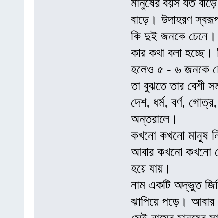
মানুষের বয়স যত বাড়ে
বাড়ে। উদাহরণ স্বরূ
কি দুই জনকে চেনে। ত
কার কথা বলা হচ্ছে।
হলেও ৫ - ৬ জনকে চে
তা বুঝতে তার বেশী 
দেশ, ধর্ম, বর্ণ, গোত
অন্তরালে।
কখনো কখনো মানুষ নি
আবার কখনো কখনো কোন
হয়ে যায়।
নাম একটি অদ্ভুত জি
ঝাপিয়ে পড়ে। আবার ক