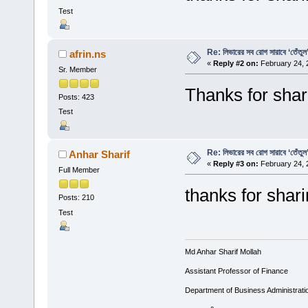
Test
Re: লিভারের সব রোগ সারাবে ‘তেঁতুল’
afrin.ns
«
Reply #2 on:
February 24, 
Sr. Member
Thanks for shar
Posts: 423
Test
Re: লিভারের সব রোগ সারাবে ‘তেঁতুল’
Anhar Sharif
«
Reply #3 on:
February 24, 
Full Member
thanks for shar
Posts: 210
Test
Md Anhar Sharif Mollah
Assistant Professor of Finance
Department of Business Administrati