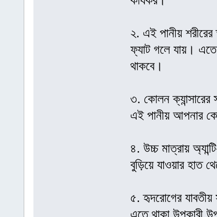
কার্যকর।
২. এই পানীয় শরীরের 
ফ্যাট গলে যায়। এত
থাকবে।
৩. কোলন ক্যান্সারের
এই পানীয় আপনার কোল
৪. উচ্চ মাত্রায় অ্যান
বুড়িয়ে যাওয়ার হাত থ
৫. হৃদরোগের যাবতীয় 
এতে থাকা উপকারী উপ