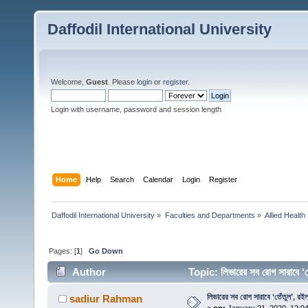
Daffodil International University
Welcome,
Guest
. Please
login
or
register
.
Login with username, password and session length
Home
Help
Search
Calendar
Login
Register
Daffodil International University
»
Faculties and Departments
»
Allied Health
Pages: [
1
]
Go Down
Author
Topic: লিভারের সব রোগ সারাবে ‘
লিভারের সব রোগ সারাবে ‘তেঁতুল’, রইল
sadiur Rahman