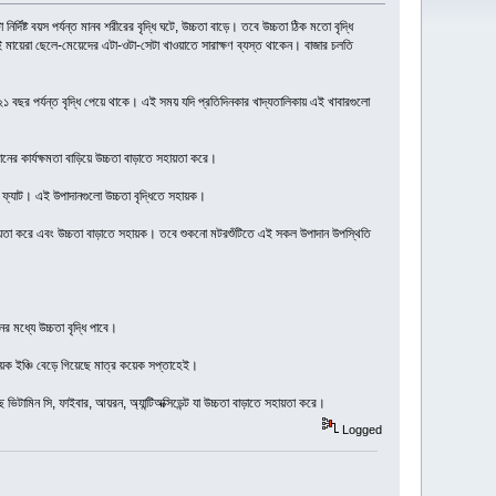
র্দিষ্ট বয়স পর্যন্ত মানব শরীরের বৃদ্ধি ঘটে, উচ্চতা বাড়ে। তবে উচ্চতা ঠিক মতো বৃদ্ধি
 তাই মায়েরা ছেলে-মেয়েদের এটা-ওটা-সেটা খাওয়াতে সারাক্ষণ ব্যস্ত থাকেন। বাজার চলতি
চ ২১ বছর পর্যন্ত বৃদ্ধি পেয়ে থাকে। এই সময় যদি প্রতিদিনকার খাদ্যতালিকায় এই খাবারগুলো
নের কার্যক্ষমতা বাড়িয়ে উচ্চতা বাড়াতে সহায়তা করে।
ফ্যাট। এই উপাদানগুলো উচ্চতা বৃদ্ধিতে সহায়ক।
 সহায়তা করে এবং উচ্চতা বাড়াতে সহায়ক। তবে শুকনো মটরশুঁটিতে এই সকল উপাদান উপস্থিতি
 মধ্যে উচ্চতা বৃদ্ধি পাবে।
 কয়েক ইঞ্চি বেড়ে গিয়েছে মাত্র কয়েক সপ্তাহেই।
ভিটামিন সি, ফাইবার, আয়রন, অ্যান্টিঅক্সিডেন্ট যা উচ্চতা বাড়াতে সহায়তা করে।
Logged