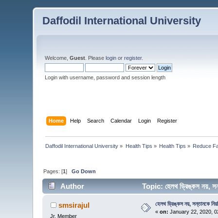
Daffodil International University
Welcome,
Guest
. Please
login
or
register
.
Login with username, password and session length
Home
Help
Search
Calendar
Login
Register
Daffodil International University
»
Health Tips
»
Health Tips
»
Reduce Fa
Pages: [
1
]
Go Down
Author
Topic: হেলথ ড্রিঙ্কস নয়, সন
হেলথ ড্রিঙ্কস নয়, সন্তানকে নিয়
smsirajul
«
on:
January 22, 2020, 0
Jr. Member