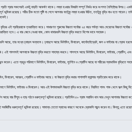
ের প্রতি প্রায় সকলেরই একটু বাড়তি আকর্ষণ থাকে। লম্বা হওয়ার বিষয়টা সম্পূর্ণ নির্ভর করে বংশগত বৈশিষ্ট্যের উপর। একটা নি
্বপূর্ণ ভূমিকা রয়েছে। শরীর ঠিক মতো পুষ্টি না পেলে আপনার যতটুকু লম্বা হওয়ার উচিত, ততটুকু বৃদ্ধি নাও হতে পারেন।
নেকেই।
ৃদ্ধির এই প্রক্রিয়াকে ত্বরান্বিত করে। সাধারণত পুরুষের উচ্চতা সর্বোচ্চ ২৫ বছর পর্যন্ত আর মেয়েদের উচ্চতা সর্বোচ্
ত্বরান্বিত হবে। এ বার জেনে নেওয়া যাক, কোন খাবারগুলি উচ্চতা বৃদ্ধি করতে বিশেষ ভাবে সহায়ক।
জিগুলি আছে, তার মধ্যে ঢ্যাড়স অন্যতম। ঢ্যাড়সে আছে ভিটামিন, মিনারেল, কার্বোহাইড্রেট, জল ও ফাইবার যা গ্রোথ হরমো
। এই শালগমই আপনাকে উচ্চতা বৃদ্ধি করতে সাহায্য করবে। শালগমে আছে ভিটামিন, মিনারেল, ফাইবার, প্রোটিন, এবং 
পছন্দ করেন। এতে প্রচুর পরিমাণে ভিটামিন, মিনারেল, ফাইবার, লুটেইন ও প্রোটিন আছে যা শরীরের স্বাভাবিক বৃদ্ধিতে
ামিন, মিনারেল, আয়রন, প্রোটিন ও ফাইবার আছে। যা উচ্চতা বৃদ্ধি করার পাশাপাশি ক্যান্সার প্রতিরোধ করে থাকে।
মাণে ভিটামিন, ফাইবার ও মিনারেল। আর এই উপাদানগুলি উচ্চতা বৃদ্ধি করে থাকে। নিয়মিত পালং শাক খেলে অল্প কিছু দিনের
টিন আছে যার টিস্যু ও হাড় গঠনে গুরুত্বপূর্ণ ভূমিকা রয়েছে। প্রতিদিন ৫০ গ্রাম সয়াবিন খান আর দেখুন আপানার উচ্চতা
ই সবজিটির গুরুত্বপূর্ণ ভূমিকা রয়েছে। সামান্য তেতো স্বাদের কারণে অনেকে ব্রোকলি পছন্দ করেন না। কিন্তু এতে রয়েছে 