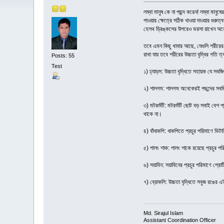
লম্বা মানুষ কে না পছন্দ করেন! লম্বা মানুষ
পাওয়ার ক্ষেত্রে সঠিক খাওয়া দাওয়ার গুরুত
হেলথ ড্রিঙ্কসের উপরেও ভরসা রাখেন অ
তবে এমন কিছু খাবার আছে, যেগুলি শরীরের ব
রাখা যায় তবে শরীরের উচ্চতা বৃদ্ধির গতি 
Posts: 55
Test
১) ঢ্যাড়স: উচ্চতা বৃদ্ধিতে সহায়ক যে সব
২) শালগম: শালগম অনেকেরই পছন্দের সবজি
৩) মটরশুঁটি: মটরশুঁটি ছোট বড় সবাই বেশ 
থাকে না।
৪) বাঁধাকপি: ধাকপিতে প্রচুর পরিমাণে ভিট
৫) পালং শাক: পালং শাকে রয়েছে প্রচুর পরি
৬) সয়াবিন: সয়াবিনের প্রচুর পরিমাণে প্রো
৭) ব্রোকলি: উচ্চতা বৃদ্ধিতে সবুজ রঙের এ
Md. Sirajul Islam
Assistant Coordination Officer