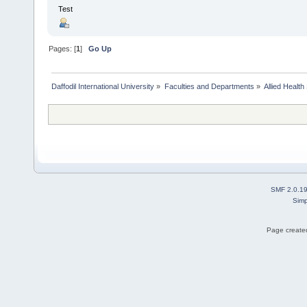
Test
Pages: [
1
]
Go Up
Daffodil International University
»
Faculties and Departments
»
Allied Health
SMF 2.0.1
Simp
Page created