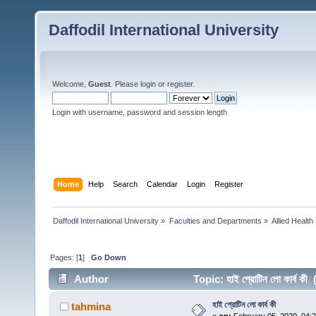
Daffodil International University
Welcome,
Guest
. Please
login
or
register
.
Login with username, password and session length
Home
Help
Search
Calendar
Login
Register
Daffodil International University
»
Faculties and Departments
»
Allied Health
Pages: [
1
]
Go Down
Author
Topic: হাই প্রোটিন লো কার্ব 
হাই প্রোটিন লো কার্ব কী
tahmina