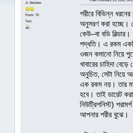
«
on:
February 05, 2020, 04:
Jr. Member
শরীরে বিভিন্ন ধরনের
Posts: 76
Test
অনুসরণ করা হচ্ছে। 
কেউ–বা বডি বিল্ডার।
পদ্ধতি। এ রকম একটি 
ওজন কমানো নিয়ে পুরো
খাবারের চাহিদা বেড়ে
অনুচিত, সেটা নিয়ে অ
এক রকম নয়। তার মান
হবে। তাই ডায়েট করার
নিউট্রিশনিস্ট) পরামর
আপনার শরীর বুঝে।