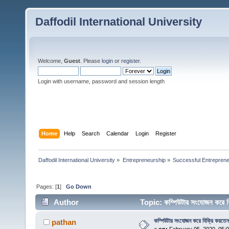
Daffodil International University
Welcome,
Guest
. Please
login
or
register
.
Login with username, password and session length
Home
Help
Search
Calendar
Login
Register
Daffodil International University
»
Entrepreneurship
»
Successful Entrepren
Pages: [
1
]
Go Down
Author
Topic: কম্পিউটার সংযোজন করে 
কম্পিউটার সংযোজন করে বিক্রি করতে
pathan