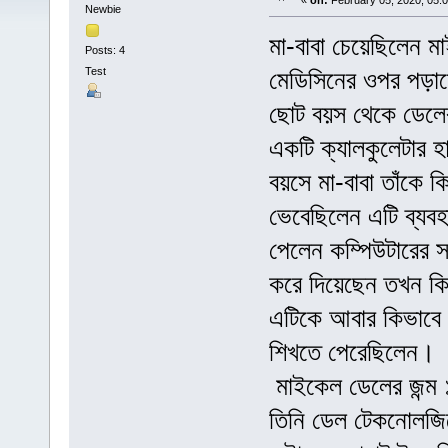
«
on:
February 05, 2020, 05:
Newbie
মা-বাবা চেয়েছিলেন
Posts: 4
Test
মেডিসিনের ওপর পড়াশ
ছোট বয়স থেকে ডেলের
একটি ক্যালকুলেটার 
বয়সে মা-বাবা তাঁকে 
ভেবেছিলেন এটি ব্যব
পেলেন কম্পিউটারের স
করে দিয়েছেন তখন কি
এটিকে আবার কিভাবে 
শিখতে পেরেছিলেন।
মাইকেল ডেলের জন্ম ১
তিনি ডেল টেকনোলজিস