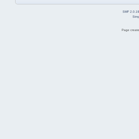
SMF 2.0.1
Simp
Page create