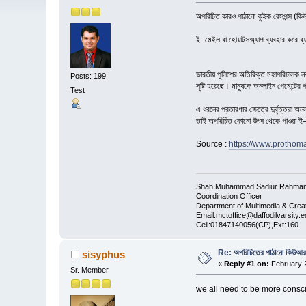
অপরিচিত কারও পাঠানো কুইক রেসপন্স (কিউআর)
ই–মেইল বা হোয়াটসঅ্যাপ ব্যবহার করে ব্যা
ভারতীয় পুলিশের অতিরিক্ত মহাপরিচালক নবদ্
Posts: 199
সৃষ্টি হয়েছে। মানুষকে অনলাইন পেমেন্টের 
Test
এ ধরনের প্রতারণার ক্ষেত্রে দুর্বৃত্তরা
তাই অপরিচিত কোনো উৎস থেকে পাওয়া ই–মেই
Source :
https://www.prothom
Shah Muhammad Sadiur Rahma
Coordination Officer
Department of Multimedia & Cre
Email:mctoffice@daffodilvarsity.
Cell:01847140056(CP),Ext:160
Re: অপরিচিতের পাঠানো কিউআর
sisyphus
«
Reply #1 on:
February 2
Sr. Member
we all need to be more consc