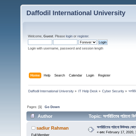
Daffodil International University
Welcome,
Guest
. Please
login
or
register
.
Login with username, password and session length
Home
Help
Search
Calendar
Login
Register
Daffodil International University
»
IT Help Desk
»
Cyber Security
»
অপরিচ
Pages: [
1
]
Go Down
Author
Topic: অপরিচিতের পাঠানো 
অপরিচিতের পাঠানো কিউআর কোড
sadiur Rahman
«
on:
February 17, 2020, 
Full Member