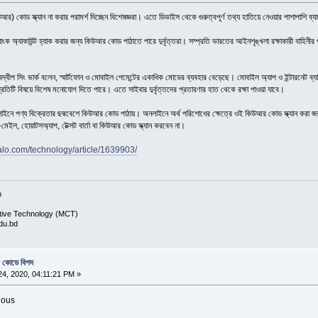
 কোড স্ক্যান না করার পরামর্শ দিচ্ছেন বিশেষজ্ঞরা। এতে ডিভাইস থেকে গুরুত্বপূর্ণ তথ্য হাতিয়ে নেওয়ার পাশাপাশি ব্যাং
ংক অ্যাকাউন্ট হ্যাক করার জন্য কিউআর কোড পাঠাতে পারে দুর্বৃত্তরা। সম্প্রতি ভারতের আইনশৃঙ্খলা রক্ষাকারী বাহিনীর
বীপ সিং ভার্ক বলেন, স্মার্টফোন ও মোবাইল পেমেন্টের একাধিক মোডের ব্যবহার বেড়েছে। মোবাইল অ্যাপ ও ইন্টারনেট ব্যাংক
প্রতিটি বিষয়ে বিশেষ মনোযোগ দিতে পারে। এতে সাইবার দুর্বৃত্তদের প্রতারণার হাত থেকে রক্ষা পাওয়া যাবে।
 অনলাইনে পণ্য বিক্রেতার ছদ্মবেশে কিউআর কোড পাঠায়। অনলাইনে অর্থ পরিশোধের ক্ষেত্রে ওই কিউআর কোড স্ক্যান করা জর
ল, হোয়াটসঅ্যাপ, টেক্সট বার্তা বা কিউআর কোড স্ক্যান করবেন না।
alo.com/technology/article/1639903/
n
ative Technology (MCT)
edu.bd
 কোডে বিপদ
4, 2020, 04:11:21 PM »
ious