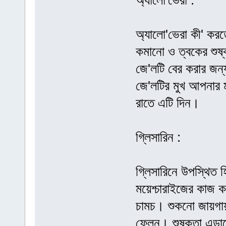
অ্যালো'ভেরা :
অ্যালো'ভেরা কী' করত
কমানো ও ত্বকের শুষ্
জে'লটি বের করার জন
জে'লটির মুখ আপনার 
রাতে এটি দিন।
গ্লিসারিন :
গ্লিসারিনে উপস্থিত হি
ময়েশ্চারাইজের কাজ 
চামচ। শুকনো জায়গায় 
ফেলুন। শুষ্কতা এড়া