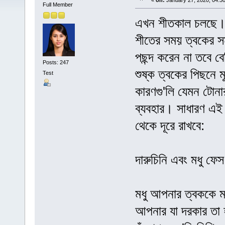
«
on:
January 27, 2020, 04:3
Full Member
এখন শীতকাল চলছে। 
শীতের সময় ত্বকের স
পছন্দ করেন না তবে বে
Posts: 247
শুষ্ক ত্বকের পিছনে 
Test
কারণগু'লি যেমন টোনার
ব্যবহার। সাধারণ এই প
থেকে দূরে রাখবে:
দারুচিনি এবং মধু ফেস
মধু আপনার ত্বককে ময
আপনার যা দরকার তা হ