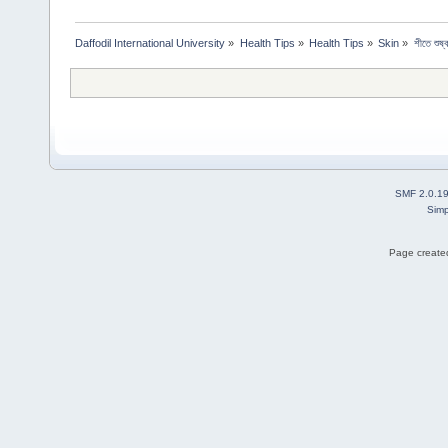
Daffodil International University
»
Health Tips
»
Health Tips
»
Skin
»
শীতে শুষ্
SMF 2.0.1
Simp
Page created