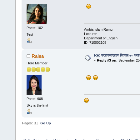
Posts: 102
Ambia Islam Rumu
Lecturer
Test
Department of English
ID: 710002108
Re: করোনাভাইরাসে বিশ্বের ৬০ শতা
Raisa
«
Reply #3 on:
September 25,
Hero Member
Posts: 908
Sky is the limit
Pages: [
1
]
Go Up