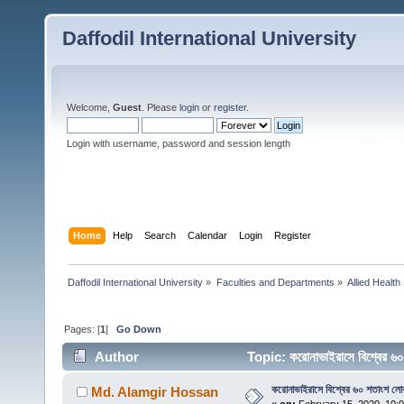
Daffodil International University
Welcome,
Guest
. Please
login
or
register
.
Login with username, password and session length
Home
Help
Search
Calendar
Login
Register
Daffodil International University
»
Faculties and Departments
»
Allied Health
Pages: [
1
]
Go Down
Author
Topic: করোনাভাইরাসে বিশ্বের 
করোনাভাইরাসে বিশ্বের ৬০ শতাংশ লো
Md. Alamgir Hossan