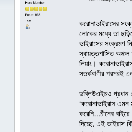
«
on:
February 15, 2020, 10:
Hero Member
Posts: 935
Test
করোনাভাইরাসের সংক্রম
লোকের মধ্যে তা ছড়ি
ভাইরাসের সংক্রমণ নি
স্বায়ত্তশাসিত অঞ্চল 
লিয়াং। করোনাভাইরাস ন
সতর্কবাণীর পরপরই এল 
ডব্লিউএইচও প্রধান
‘করোনাভাইরাস এমন ম
করেনি...চীনের বাইরে 
দিচ্ছে, এই ভাইরাস ব