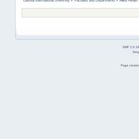
Daffodil International University
»
Faculties and Departments
»
Allied Health
SMF 2.0.1
Simp
Page created