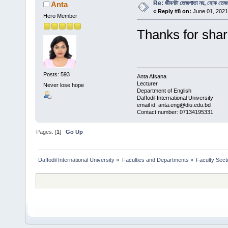
Re: জীবনটা তেজপাতা নয়, হোক তেজ
Anta
«
Reply #8 on:
June 01, 2021
Hero Member
Thanks for sha
Posts: 593
Anta Afsana
Lecturer
Never lose hope
Department of English
Daffodil International University
email id: anta.eng@diu.edu.bd
Contact number: 07134195331
Pages: [
1
]
Go Up
Daffodil International University
»
Faculties and Departments
»
Faculty Sect