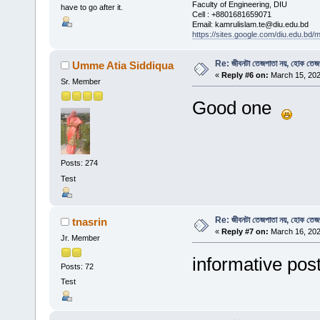
Faculty of Engineering, DIU
have to go after it.
Cell : +8801681659071
Email: kamrulislam.te@diu.edu.bd
https://sites.google.com/diu.edu.bd/
Re: জীবনটা তেজপাতা নয়, হোক তেজ
Umme Atia Siddiqua
«
Reply #6 on:
March 15, 202
Sr. Member
Good one
Posts: 274
Test
Re: জীবনটা তেজপাতা নয়, হোক তেজ
tnasrin
«
Reply #7 on:
March 16, 202
Jr. Member
informative pos
Posts: 72
Test