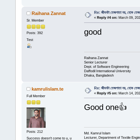
Re: জীবনটা তেজপাতা নয়, হোক তেজ
Raihana Zannat
«
Reply #4 on:
March 09, 202
Sr. Member
good
Posts: 392
Test
Raihana Zannat
Senior Lecturer
Dept. of Software Engineering
Daffodil International University
Dhaka, Bangladesh
Re: জীবনটা তেজপাতা নয়, হোক তেজ
kamrulislam.te
«
Reply #5 on:
March 14, 202
Full Member
Good one👍
Posts: 212
Md. Kamrul Islam
Lecturer, Department of Textile Engi
Success doesn't come to u, u