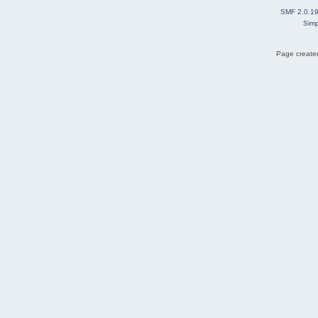
SMF 2.0.1
Simp
Page created