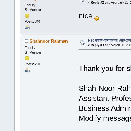
«
Reply #2 on:
February 23, 
Faculty
Sr. Member
nice
Posts: 340
Re: জীবনটা তেজপাতা নয়, হোক তেজ
Shahnoor Rahman
«
Reply #3 on:
March 03, 202
Faculty
Sr. Member
Posts: 260
Thank you for s
Shah-Noor Ra
Assistant Profe
Business Admini
Modify messag