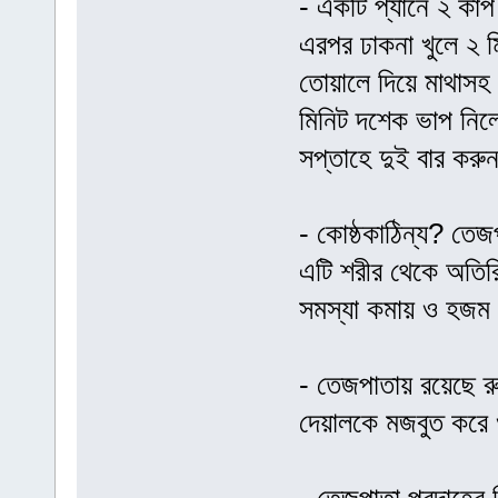
- একটি প্যানে ২ কাপ
এরপর ঢাকনা খুলে ২ ম
তোয়ালে দিয়ে মাথাসহ
মিনিট দশেক ভাপ নিল
সপ্তাহে দুই বার করু
- কোষ্ঠকাঠিন্য? তে
এটি শরীর থেকে অতিরি
সমস্যা কমায় ও হজম 
- তেজপাতায় রয়েছে রু
দেয়ালকে মজবুত করে 