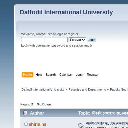
Daffodil International University
Welcome,
Guest
. Please
login
or
register
.
Login with username, password and session length
Home
Help
Search
Calendar
Login
Register
Daffodil International University
»
Faculties and Departments
»
Faculty Sect
Pages: [
1
]
Go Down
Author
Topic: জীবনটা তেজপাতা নয়, হ
জীবনটা তেজপাতা নয়, হোক তেজপাতাম
shirin.ns