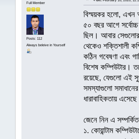
«
on:
February 18, 2020, 12:
Full Member
বিস্ময়কর হলো, এখন আ
৫০ বছর আগে সর্বোচ্চ
ছিল। আবার সেগুলোর
Posts: 112
থেকেও শক্তিশালী কম্
Always beleive in Yourself
কঠিন গবেষণা এবং গাণ
বিশেষ কম্পিউটার। ত
রয়েছে, যেগুলো এই স
সমস্যাগুলো সমাধানের
ধারাবাহিকতায় এসেছে ক
জেনে নিন এ সম্পর্কিত
১. কোয়ান্টাম কম্পিউট