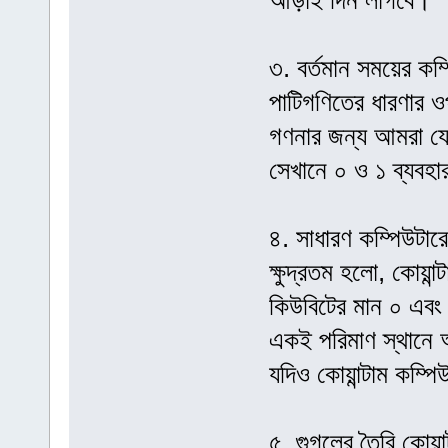
আড়াই দিন লাগবে।
৩. বর্তমান সময়ের কম
পাটিগণিতের ধারণার 
গণনার জন্য আমরা যেম
সেখানে ০ ও ১ ব্যবহ
৪. সাধারণ কম্পিউটারে
ক্ষুদ্রতম হলো, কোয়ান
কিউবিটের মান ০ এবং 
একই পরিমাণ স্থানে 
যদিও কোয়ান্টাম কম্প
৫. গুগলের তৈরি কোয়