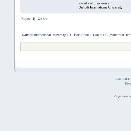
Faculty of Engineering
Daffodil International University
Pages: [
1
]
Go Up
Daffodil International University
»
IT Help Desk
»
Use of PC
(Moderator:
nad
SMF 2.0.1
Simp
Page created