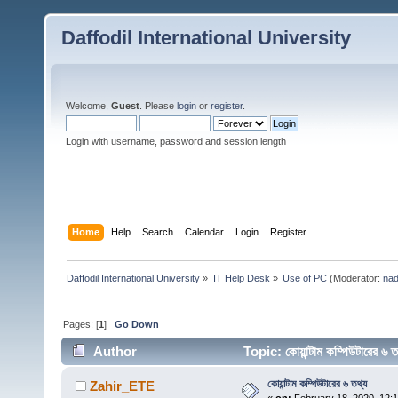
Daffodil International University
Welcome,
Guest
. Please
login
or
register
.
Login with username, password and session length
Home
Help
Search
Calendar
Login
Register
Daffodil International University
»
IT Help Desk
»
Use of PC
(Moderator:
nad
Pages: [
1
]
Go Down
Author
Topic: কোয়ান্টাম কম্পিউটারের
কোয়ান্টাম কম্পিউটারের ৬ তথ্য
Zahir_ETE