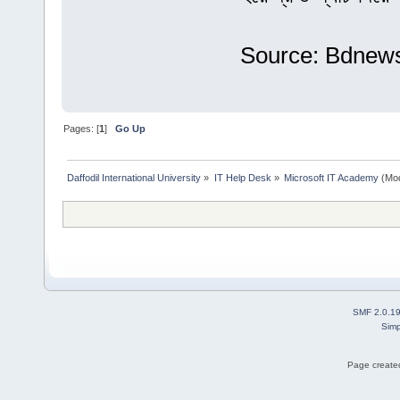
Source: Bdnew
Pages: [
1
]
Go Up
Daffodil International University
»
IT Help Desk
»
Microsoft IT Academy
(Mod
SMF 2.0.1
Simp
Page created