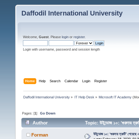
Daffodil International University
Welcome,
Guest
. Please
login
or
register
.
Login with username, password and session length
Home
Help
Search
Calendar
Login
Register
Daffodil International University
»
IT Help Desk
»
Microsoft IT Academy
(Mod
Pages: [
1
]
Go Down
Author
Topic: উইন্ডোজ ১০: ‘গুরুতর ত
উইন্ডোজ ১০: ‘গুরুতর ত্রুটি’ পেয়েছ
Forman