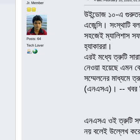
«
on:
February 18, 2020, 01:
Jr. Member
উইন্ডোজ ১০-এ গুরুতর 
এজেন্সি। সংস্থাটি ব
সহজেই ম্যালিশাস সফ
Posts: 64
হ্যাকাররা।
Tech Lover
এরই মধ্যে ত্রুটি সা
নেওয়া হয়েছে এমন কো
সম্মেলনের মাধ্যমে ত্র
(এনএসএ)। -- খবর ব
এনএসএ ওই ত্রুটি সম
নয় বলেই উল্লেখ করে