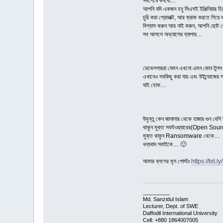
সবশেষে বলবো…
আপনি যদি একজন হবু সিএসই ইঞ্জিনিয়ার হিস
চুরি করা প্রোডাক্ট, আর ক্রাক করতে গি
বিশ্বাস করুন আর নাই করুন, আপনি ছোট থে
সব আসলে অভ্যাসের ব্যাপার…
ডেভেলপাররা যেমন এখনো এমন কোন টুলস খ
এখানেও সবকিছু করা যায় এবং উইন্ডোজের সব
যাই হোক…
উবুন্তু কেন জানালার থেকে হাজার গুন বে
থাকুন মুক্ত সফটওয়্যারের(Open Sourc
মুক্ত থাকুন Ransomware থেকে…
ধন্যবাদ সবাইকে… 🙂
আমার ব্লগের মূল পোস্টঃ
https://bit.
_________
Md. Sanzidul Islam
Lecturer, Dept. of SWE
Daffodil International University
Cell: +880 1864007005