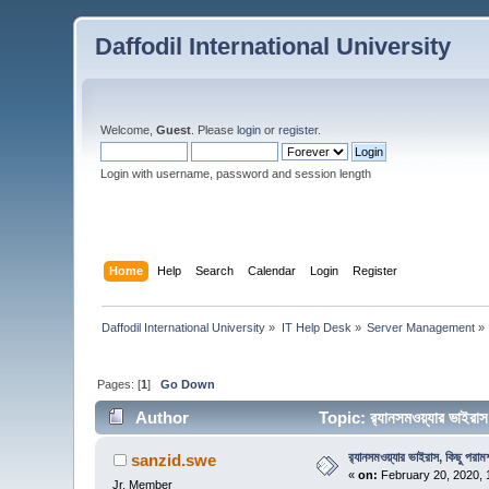
Daffodil International University
Welcome,
Guest
. Please
login
or
register
.
Login with username, password and session length
Home
Help
Search
Calendar
Login
Register
Daffodil International University
»
IT Help Desk
»
Server Management
»
Pages: [
1
]
Go Down
Author
Topic: র‍্যানসমওয়্যার ভাইরা
র‍্যানসমওয়্যার ভাইরাস, কিছু পরামর্
sanzid.swe
«
on:
February 20, 2020, 
Jr. Member