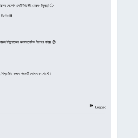
ক্সের যেকোন একটি ডিস্টো, যেমন- উবুন্তু! 🙂
সিস্টেম!!!
ক্সে উইন্ডোজের অলটারনেটিভ হিসেবে নাই!! 🙂
ন, বিস্তারিত বলবো পরবর্তী কোন এক পোস্টে।
Logged