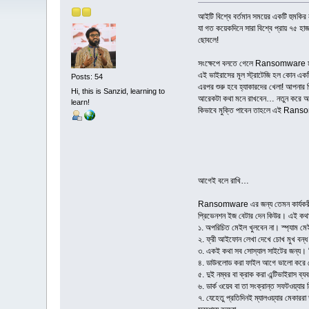
আইটি বিশ্বে বর্তমান সময়ের একটি হু
যা গত কয়েকদিনে সারা বিশ্বে প্রায় ৭৫ হ
ছোবলে!
সংক্ষেপে বলতে গেলে Ransomware মূলত রা
এই ভাইরাসের মূল স্ট্রাটেজি হল কোন একটি
Posts: 54
এরপর শুরু হবে হ্যাকারদের খেলা! আপনার পি
Hi, this is Sanzid, learning to
আরেকটা কথা মনে রাখবেন… নতুন করে অপার
learn!
কিভাবে মুক্তি পাবেন তাহলে এই Ra
আগেই বলে রাখি…
Ransomware এর জন্য তেমন কার্যকরী এন্
প্রিভেনশন ইজ বেটার দেন কিউর। এই কথ
১. অপরিচিত মেইল খুলবেন না। স্প্যাম মে
২. ফ্রী আইফোন লেখা দেখে চোখ মুখ বন্ধ ক
৩. একই কথা সব সোস্যাল সাইটের জন্য। “
৪. ডাউনলোড করা ফাইল আগে ভালো করে চে
৫. দুই নম্বর বা ক্রাক করা এন্টিভাইরাস 
৬. ডার্ক ওয়েব বা তা সংক্রান্ত সফটওয়্য
৭. যেহেতু প্রতিদিনই ম্যালওয়্যার মেকার