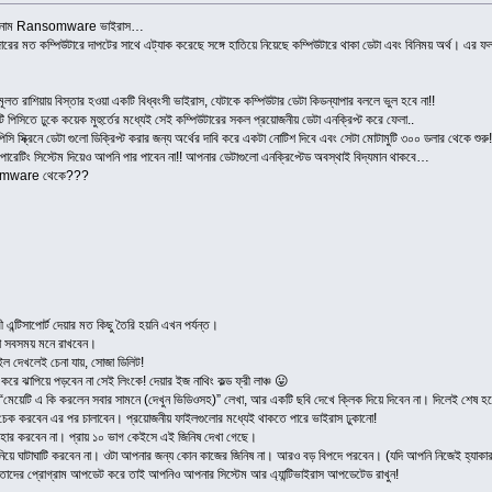
মকির নাম Ransomware ভাইরাস…
াজারের মত কম্পিউটারে দাপটের সাথে এট্যাক করেছে সঙ্গে হাতিয়ে নিয়েছে কম্পিউটারে থাকা ডেটা এবং বিনিময় অর্থ। এ
শিয়ায় বিস্তার হওয়া একটি বিধ্বংসী ভাইরাস, যেটাকে কম্পিউটার ডেটা কিডন্যাপার বললে ভুল হবে না!!
 পিসিতে ঢুকে কয়েক মুহুর্তের মধ্যেই সেই কম্পিউটারের সকল প্রয়োজনীয় ডেটা এনক্রিপ্ট করে ফেলা..
সি স্ক্রিনে ডেটা গুলো ডিক্রিপ্ট করার জন্য অর্থের দাবি করে একটা নোটিশ দিবে এবং সেটা মোটামুটি ৩০০ ডলার থেকে শুরু!
েটিং সিস্টেম দিয়েও আপনি পার পাবেন না!! আপনার ডেটাগুলো এনক্রিপ্টেড অবস্থাই বিদ্যমান থাকবে…
nsomware থেকে???
টিসাপোর্ট দেয়ার মত কিছু তৈরি হয়নি এখন পর্যন্ত।
া সবসময় মনে রাখবেন।
ইল দেখলেই চেনা যায়, সোজা ডিলিট!
রে ঝাপিয়ে পড়বেন না সেই লিংকে! দেয়ার ইজ নাথিং কল্ড ফ্রী লাঞ্চ 😛
মেয়েটি এ কি করলেন সবার সামনে (দেখুন ভিডিওসহ)” লেখা, আর একটি ছবি দেখে ক্লিক দিয়ে দিবেন না। দিলেই শেষ হয়
ক করবেন এর পর চালাবেন। প্রয়োজনীয় ফাইলগুলোর মধ্যেই থাকতে পারে ভাইরাস ঢুকানো!
ব্যবহার করবেন না। প্রায় ১০ ভাগ কেইসে এই জিনিষ দেখা গেছে।
ার নিয়ে ঘাটাঘাটি করবেন না। ওটা আপনার জন্য কোন কাজের জিনিষ না। আরও বড় বিপদে পরবেন। (যদি আপনি নিজেই হ্যাক
রা তাদের প্রোগ্রাম আপডেট করে তাই আপনিও আপনার সিস্টেম আর এ্যান্টিভাইরাস আপডেটেড রাখুন!