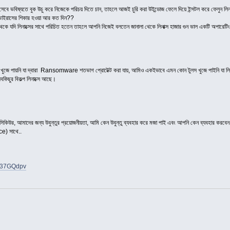
েবে ভবিষ্যতে বুক উচু করে নিজেকে পরিচয় দিতে চান, তাহলে আজই চুরি করা উইন্ডোজ ফেলে দিয়ে ইন্সটল করে ফেলুন লিনা
য়ে ভাইরাসের শিকার হওয়া আর কত দিন??
কে যদি লিনাক্সের সাথে পরিচিত হতেন তাহলে আপনি নিজেই বলতেন জানালা থেকে লিনাক্স হাজার গুন ভাল একটি অপারেটিং 
ুজে পায়নি যা দ্বারা Ransomware শতভাগ প্রোটেক্ট করা যায়, আমিও একইভাবে এমন কোন টুলস খুজে পাইনি যা লিনা
কিছুর বিকল্প লিনাক্সে আছে।
শি সিকিউর, আমাদের জন্য উবুন্তুর প্রয়োজনীয়তা, আমি কেন উবুন্তু ব্যবহার করে মজা পাই এবং আপনি কেন ব্যবহার করবে
e) সাথে..
ly/37GQdpv