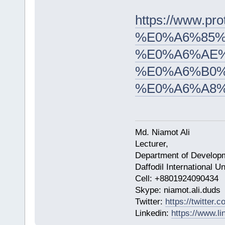
https://www
%E0%A6%85%
%E0%A6%AE
%E0%A6%B0%
%E0%A6%A8
Md. Niamot Ali
Lecturer,
Department of Develop
Daffodil International 
Cell: +8801924090434
​Skype: niamot.ali.duds
Twitter:
https://twitter
Linkedin:
https://www.li