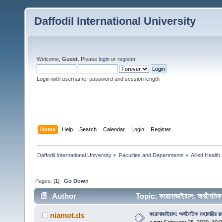
Daffodil International University
Welcome,
Guest
. Please
login
or
register
.
Login with username, password and session length
Home
Help
Search
Calendar
Login
Register
Daffodil International University
»
Faculties and Departments
»
Allied Health
Pages: [
1
]
Go Down
Author
Topic: করোনাভাইরাস: অর্থনৈতিক
করোনাভাইরাস: অর্থনৈতিক মহামারির রূপ
niamot.ds