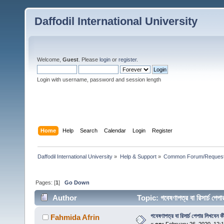
Daffodil International University
Welcome,
Guest
. Please
login
or
register
.
Login with username, password and session length
Home
Help
Search
Calendar
Login
Register
Daffodil International University
»
Help & Support
»
Common Forum/Request/
Pages: [
1
]
Go Down
Author
Topic: গবেষণাপত্র বা রিসার্চ 
গবেষণাপত্র বা রিসার্চ পেপার লিখবেন 
Fahmida Afrin