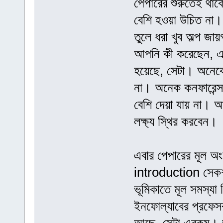
পেপারের শুরুতেই থা
বেশি হওয়া উচিত না।
তুলে ধরা খুব অল্প জ
আপনি কী করেছেন, এব
হয়েছে, সেটা। অনেকে
না। অনেক কনফারেন্স ব
বেশি দেয়া যায় না। আ
লক্ষ্য স্থির করবেন।
এবার পেপারের মূল অং
introduction সেকশ
ভূমিকাতে মূল সমস্যা 
ইনফোল্যাবের প্রফেস