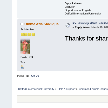
Dipty Rahman
Lecturer
Department of English
Daffodil International University
Re: গবেষণাপত্র বা রিসার্চ পেপার লি
Umme Atia Siddiqua
«
Reply #4 on:
March 16, 202
Sr. Member
Thanks for shar
Posts: 274
Test
Pages: [
1
]
Go Up
Daffodil International University
»
Help & Support
»
Common Forum/Request/