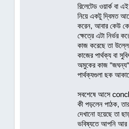
রিলেটেড ওয়ার্ক বা এ
নিয়ে একটু দ্বিমত আ
করেন, আবার কেউ কে
ক্ষেত্রে এটা নির্ভর
কাজ করেছে তা উল্লে
কাজের পার্থক্য বা সুব
অমুকের কাজ "জঘন্য"
পার্থক্যগুলা ছক আক
সবশেষে আসে concl
কী পড়লেন পাঠক, তা
দেখানো হয়েছে তা ছাড়
ভবিষ্যতে আপনি আর 