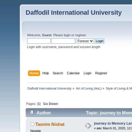
Daffodil International University
Welcome,
Guest
. Please
login
or
register
.
Login with username, password and session length
Home
Help
Search
Calendar
Login
Register
Daffodil International University
»
Art of Living (AoL)
»
Style of Living & 
Pages: [
1
]
Go Down
Author
Topic: journey to Mem
journey to Memory La
Tasnim Nishat
«
on:
March 01, 2020, 12:
Newbie