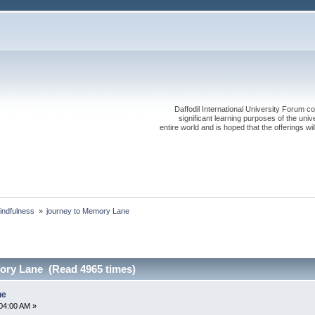
Daffodil International University Forum co
significant learning purposes of the uni
entire world and is hoped that the offerings will
Mindfulness 
»
journey to Memory Lane
ory Lane (Read 4965 times)
ne
04:00 AM »