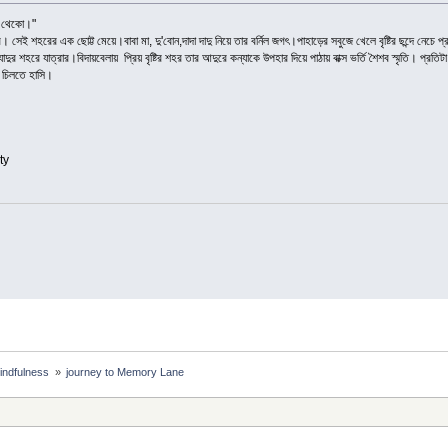
ো থেকো।"
শহর। সেই শহরের এক ছোট্ট মেয়ে।বাবা মা, দু'বোন,দাদা দাদু নিয়ে তার বর্নিল জগৎ।পাহাড়ের সবুজে খেলে বৃষ্টির ছন্দে নে
র শহরে যাত্রার।বিদায়বেলায় প্রিয় বৃষ্টির শহর তার আদুরে কন্যাকে উপহার দিয়ে পাঠায় বাক্স ভর্তি শৈশব স্মৃতি। প্রতিটা 
 চিলতে হাসি।
ty
Mindfulness 
»
journey to Memory Lane