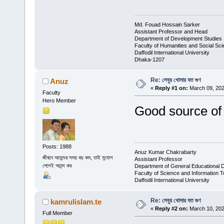
Md. Fouad Hossain Sarker
Assistant Professor and Head
Department of Development Studies
Faculty of Humanities and Social Sc
Daffodil International University
Dhaka-1207
Re: লেবুর খোসার যত গুণ
Anuz
«
Reply #1 on:
March 09, 202
Faculty
Hero Member
Good source of 
Posts: 1988
Anuz Kumar Chakrabarty
জীবনে আনন্দের সময় বড় কম, তাই সুযোগ
Assistant Professor
পেলেই আনন্দ কর
Department of General Educational 
Faculty of Science and Information 
Daffodil International University
Re: লেবুর খোসার যত গুণ
kamrulislam.te
«
Reply #2 on:
March 10, 202
Full Member