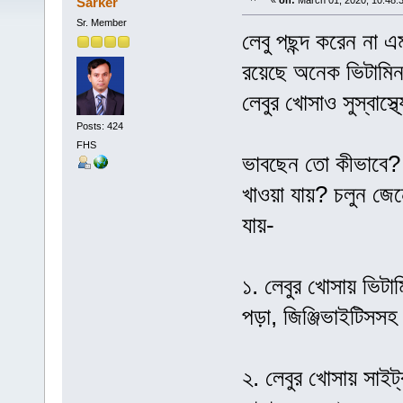
Sarker
«
on:
March 01, 2020, 10:48:
Sr. Member
লেবু পছন্দ করেন না এম
রয়েছে অনেক ভিটামিন
লেবুর খোসাও সুস্বাস্
Posts: 424
FHS
ভাবছেন তো কীভাবে? 
খাওয়া যায়? চলুন জে
যায়-
১. লেবুর খোসায় ভিটা
পড়া, জিঞ্জিভাইটিস
২. লেবুর খোসায় সাইট