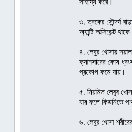
সাহায্য করে।
৩. ত্বকের সৌন্দর্য ব
অ্যান্টি অক্সিডেন্ট থ
৪. লেবুর খোসায় সয়াল
ক্যানসারের কোষ ধ্বং
প্রকোপ কমে যায়।
৫. নিয়মিত লেবুর খোসা
যার ফলে কিডনিতে পা
৬. লেবুর খোসা শরীরে