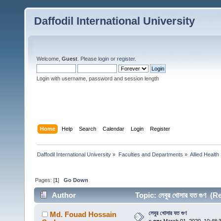
Daffodil International University
Welcome,
Guest
. Please
login
or
register
.
Login with username, password and session length
Home
Help
Search
Calendar
Login
Register
Daffodil International University
»
Faculties and Departments
»
Allied Health
Pages: [
1
]
Go Down
Author
Topic: লেবুর খোসার যত গুণ (
লেবুর খোসার যত গুণ
Md. Fouad Hossain