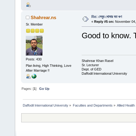
Re: লেবুর খোসার যত গুণ
Shahrear.ns
«
Reply #5 on:
November 04, 
Sr. Member
Good to know. 
Posts: 430
Shahrear Khan Rasel
Sr. Lecturer
Plan living, High Thinking, Love
Dept. of GED
After Marriage !!
Daffodil International University
Pages: [
1
]
Go Up
Daffodil International University
»
Faculties and Departments
»
Allied Health