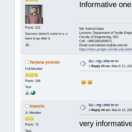
Informative one
Posts: 212
Md. Kamrul Islam
Lecturer, Department of Textile Engi
Success doesn't come to u, u
Faculty of Engineering, DIU
have to go after it.
Cell : +8801681659071
Email: kamrulislam.te@diu.edu.bd
https://sites.google.com/diu.edu.bd/
Re: লেবুর খোসার যত গুণ
farjana yesmin
«
Reply #3 on:
March 13, 202
Full Member
Posts: 198
Test
Re: লেবুর খোসার যত গুণ
tnasrin
«
Reply #4 on:
March 14, 202
Jr. Member
very informativ
Posts: 72
Test