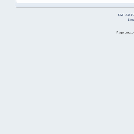
SMF 2.0.1
Simp
Page created