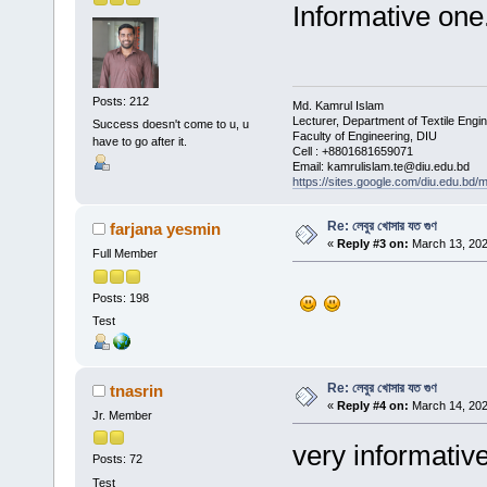
Informative one
Posts: 212
Md. Kamrul Islam
Lecturer, Department of Textile Engi
Success doesn't come to u, u
Faculty of Engineering, DIU
have to go after it.
Cell : +8801681659071
Email: kamrulislam.te@diu.edu.bd
https://sites.google.com/diu.edu.bd/
Re: লেবুর খোসার যত গুণ
farjana yesmin
«
Reply #3 on:
March 13, 202
Full Member
Posts: 198
Test
Re: লেবুর খোসার যত গুণ
tnasrin
«
Reply #4 on:
March 14, 202
Jr. Member
very informativ
Posts: 72
Test