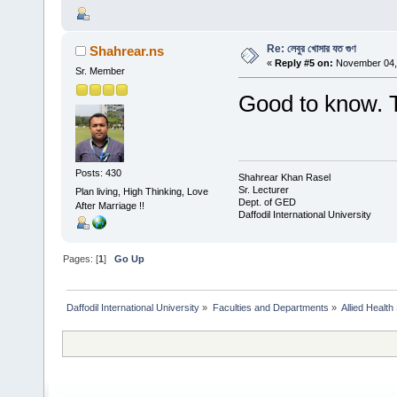
Re: লেবুর খোসার যত গুণ
Shahrear.ns
«
Reply #5 on:
November 04, 
Sr. Member
Good to know. 
Posts: 430
Shahrear Khan Rasel
Sr. Lecturer
Plan living, High Thinking, Love
Dept. of GED
After Marriage !!
Daffodil International University
Pages: [
1
]
Go Up
Daffodil International University
»
Faculties and Departments
»
Allied Health