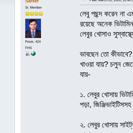
Sarker
«
on:
March 01, 2020, 10:48:
Sr. Member
লেবু পছন্দ করেন না এম
রয়েছে অনেক ভিটামিন
লেবুর খোসাও সুস্বাস্
Posts: 424
FHS
ভাবছেন তো কীভাবে? 
খাওয়া যায়? চলুন জে
যায়-
১. লেবুর খোসায় ভিটা
পড়া, জিঞ্জিভাইটিস
২. লেবুর খোসায় সাইট