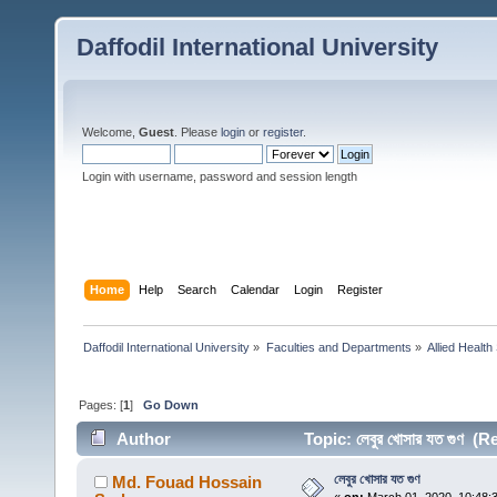
Daffodil International University
Welcome,
Guest
. Please
login
or
register
.
Login with username, password and session length
Home
Help
Search
Calendar
Login
Register
Daffodil International University
»
Faculties and Departments
»
Allied Health
Pages: [
1
]
Go Down
Author
Topic: লেবুর খোসার যত গুণ (
লেবুর খোসার যত গুণ
Md. Fouad Hossain