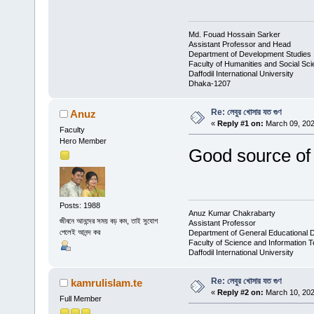
Md. Fouad Hossain Sarker
Assistant Professor and Head
Department of Development Studies
Faculty of Humanities and Social Sc
Daffodil International University
Dhaka-1207
Re: লেবুর খোসার যত গুণ
Anuz
«
Reply #1 on:
March 09, 202
Faculty
Hero Member
Good source of 
Posts: 1988
Anuz Kumar Chakrabarty
জীবনে আনন্দের সময় বড় কম, তাই সুযোগ
Assistant Professor
পেলেই আনন্দ কর
Department of General Educational 
Faculty of Science and Information 
Daffodil International University
Re: লেবুর খোসার যত গুণ
kamrulislam.te
«
Reply #2 on:
March 10, 202
Full Member