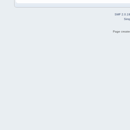
SMF 2.0.1
Simp
Page created