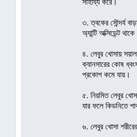
সাহায্য করে।
৩. ত্বকের সৌন্দর্য ব
অ্যান্টি অক্সিডেন্ট থ
৪. লেবুর খোসায় সয়াল
ক্যানসারের কোষ ধ্বং
প্রকোপ কমে যায়।
৫. নিয়মিত লেবুর খোসা
যার ফলে কিডনিতে পা
৬. লেবুর খোসা শরীরে