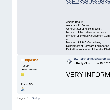
%E2%80%98
Afsana Begum,
Assistant Professor,
Co-ordinator of M.Sc in SWE ,
Member of Accreditation Committee,
Member of Sexual Harassment Comm
and
Member of PSAC Committee,
Department of Software Engineering,
Daffodil International University, Dha
Re: ওয়ারেন বাফেট এত দিনে স্মার্ট হল
bipasha
«
Reply #1 on:
June 25, 2020
Faculty
Hero Member
VERY INFORM
Posts: 504
Pages: [
1
]
Go Up