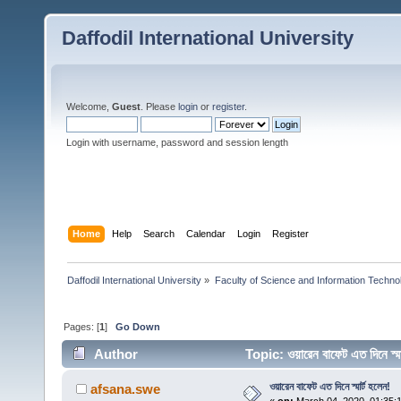
Daffodil International University
Welcome,
Guest
. Please
login
or
register
.
Login with username, password and session length
Home
Help
Search
Calendar
Login
Register
Daffodil International University
»
Faculty of Science and Information Techno
Pages: [
1
]
Go Down
Author
Topic: ওয়ারেন বাফেট এত দিনে স
ওয়ারেন বাফেট এত দিনে স্মার্ট হলেন!
afsana.swe