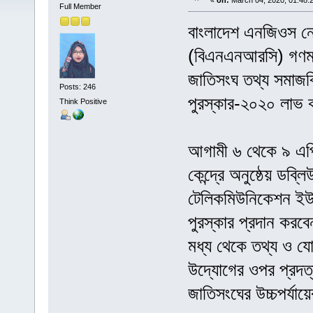
«
on:
March 04, 2020, 01:48:
Full Member
বাংলাদেশ এনজিওস নেট
(বিএনএনআরসি) গণমাধ
জাতিসংঘ তথ্য সমাজ
Posts: 246
পুরস্কার-২০২০ লাভ
Think Positive
আগামী ৬ থেকে ৯ এপ্র
কেন্দ্রে অনুষ্ঠেয় ডব
টেলিকমিউনিকেশন ইউ
পুরস্কার প্রদান কর
মধ্য থেকে তথ্য ও য
উদ্যোগের ওপর প্রদত
জাতিসংঘের উচ্চপর্যায়