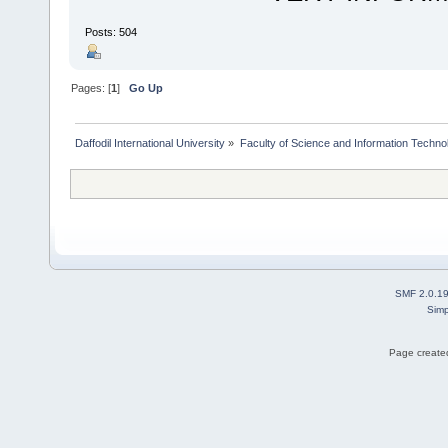
Posts: 504
Pages: [
1
]
Go Up
Daffodil International University
»
Faculty of Science and Information Techno
SMF 2.0.1
Simp
Page created