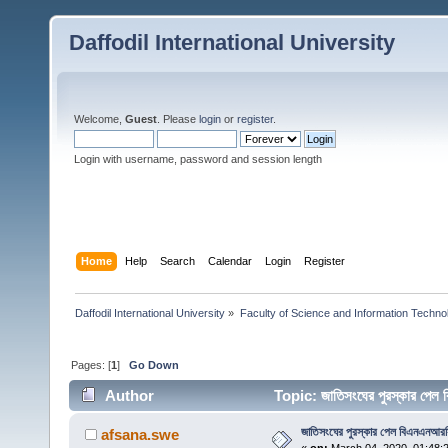
Daffodil International University
Welcome,
Guest
. Please
login
or
register
.
Login with username, password and session length
Home
Help
Search
Calendar
Login
Register
Daffodil International University
»
Faculty of Science and Information Techno
Pages: [
1
]
Go Down
Author
Topic: জাতিসংঘের পুরস্কার প
জাতিসংঘের পুরস্কার পেল বিএনএনআর
afsana.swe