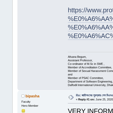
https://www
%E0%A6%AA%
%E0%A6%AA%
%E0%A6%AC
Afsana Begum,
Assistant Professor,
Co-ordinator of M.Sc in SWE ,
Member of Accreditation Committee,
Member of Sexual Harassment Comm
and
Member of PSAC Committee,
Department of Software Engineering,
Daffodil International University, Dha
Re: জাতিসংঘের পুরস্কার পেল বিএন
bipasha
«
Reply #1 on:
June 25, 2020
Faculty
Hero Member
VERY INFORM