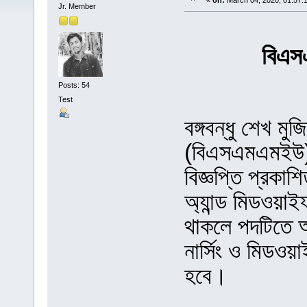
«
on:
March 04, 2020, 01:57:
Jr. Member
বিএস
Posts: 54
Test
বঙ্গবন্ধু শেখ মু
(বিএসএমএমইউ) ১
বিজ্ঞপ্তি প্রকাশ
অ্যান্ড মিডওয়াই
থাকলে পদটিতে আব
নার্সিং ও মিডওয়া
হবে।