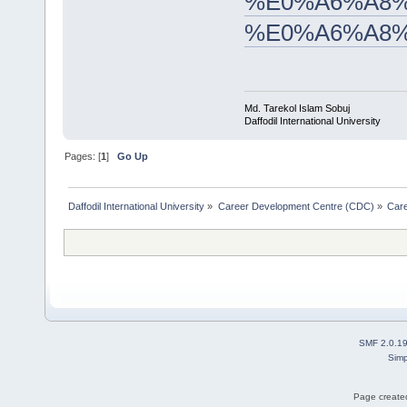
%E0%A6%A8%
%E0%A6%A8
Md. Tarekol Islam Sobuj
Daffodil International University
Pages: [
1
]
Go Up
Daffodil International University
»
Career Development Centre (CDC)
»
Car
SMF 2.0.1
Simp
Page created