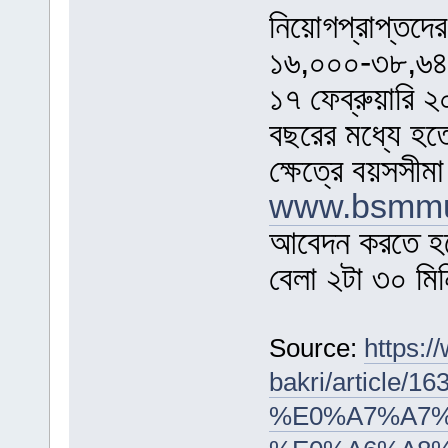
নিয়োগপ্রাপ্তদে
১৬,০০০-৩৮,৬৪০
১৭ ফেব্রুয়ারি 
বছরের মধ্যে হতে
ক্ষেত্রে বয়সসীম
www.bsmmu
আবেদন করতে হব
বেলা ২টা ৩০ মিন
Source:
https:/
bakri/arti
%E0%A7%A7%