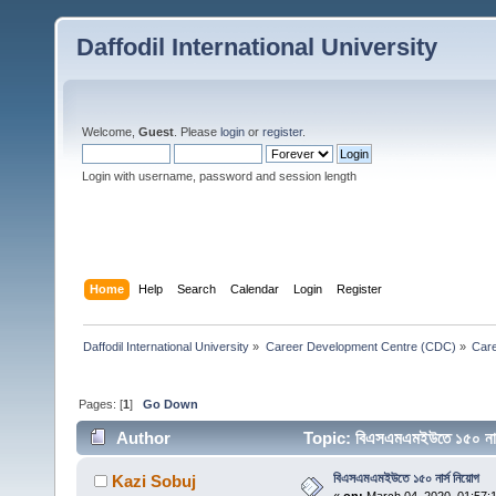
Daffodil International University
Welcome,
Guest
. Please
login
or
register
.
Login with username, password and session length
Home
Help
Search
Calendar
Login
Register
Daffodil International University
»
Career Development Centre (CDC)
»
Car
Pages: [
1
]
Go Down
Author
Topic: বিএসএমএমইউতে ১৫০ না
বিএসএমএমইউতে ১৫০ নার্স নিয়োগ
Kazi Sobuj