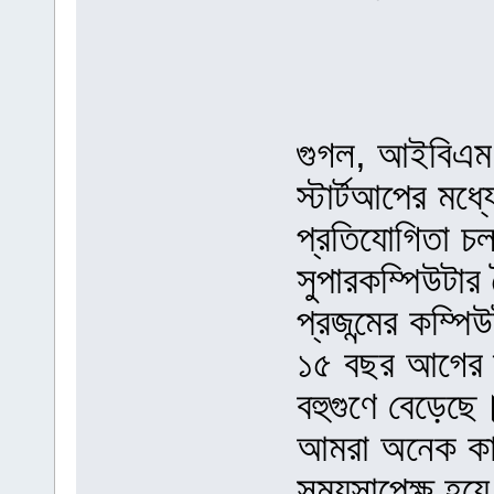
গুগল, আইবিএম
স্টার্টআপের মধ্
প্রতিযোগিতা চলছ
সুপারকম্পিউটার
প্রজন্মের কম্
১৫ বছর আগের ত
বহুগুণে বেড়েছে
আমরা অনেক কাজ
সময়সাপেক্ষ হয়ে