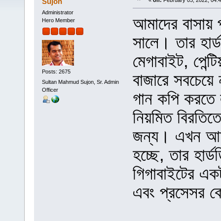
Sujon
«
on:
February 03, 2022, 04:
Administrator
আমাদের বাসায় 
Hero Member
সালে। তার হার্
মেগাবাইট, পেন্
Posts: 2675
বাজারে সবচেয়ে
Sultan Mahmud Sujon, Sr. Admin
Officer
গান কপি করতে
নিয়মিত বিরতিত
জন্য। এখন আমা
হচ্ছে, তার হার্
গিগাবাইটের এক
এবং প্রসেসর