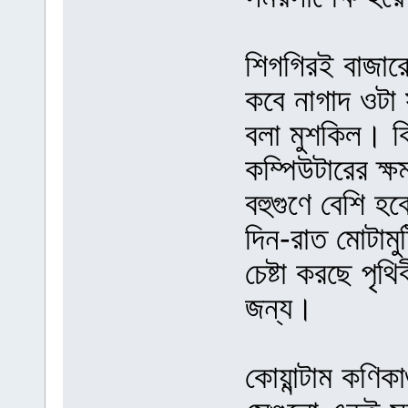
শিগগিরই বাজার
কবে নাগাদ ওটা 
বলা মুশকিল। কিন
কম্পিউটারের ক্
বহুগুণে বেশি হব
দিন-রাত মোটামু
চেষ্টা করছে পৃথ
জন্য।
কোয়ান্টাম কণি