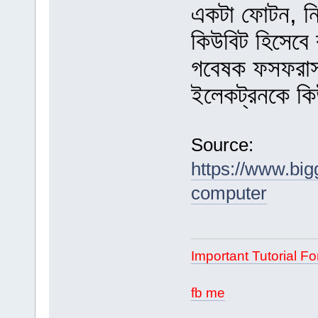
একটা ফোটন, নি
কিউবিট হিসেব
গবেষক ফসফরাস 
ইলেকট্রনকে কি
Source:
https://www.bi
computer
Important Tutorial Fo
fb me