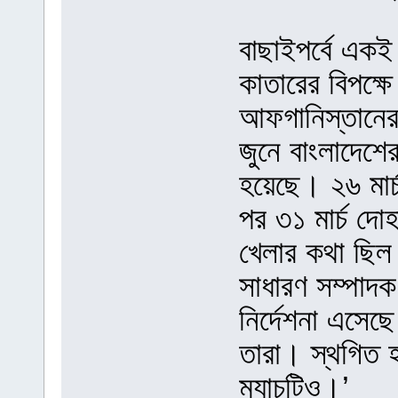
বাছাইপর্বে একই 
কাতারের বিপক্ষে
আফগানিস্তানের 
জুনে বাংলাদেশে
হয়েছে। ২৬ মার্
পর ৩১ মার্চ দোহ
খেলার কথা ছিল 
সাধারণ সম্পাদ
নির্দেশনা এসেছে
তারা। স্থগিত হ
ম্যাচটিও।’