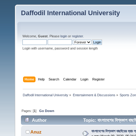
Daffodil International University
Welcome,
Guest
. Please
login
or
register
.
Login with username, password and session length
Home
Help
Search
Calendar
Login
Register
Daffodil International University
»
Entertainment & Discussions
»
Sports Zo
Pages: [
1
]
Go Down
Author
Topic: বাংলাদেশের বিশ্বকাপ বা
বাংলাদেশের বিশ্বকাপ বাছাইয়ের ম্যাচ স
Anuz