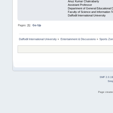
Anuz Kumar Chakrabarty
Assistant Professor
Department of General Educational 
Faculty of Science and Information 
Daffodil International University
Pages: [
1
]
Go Up
Daffodil International University
»
Entertainment & Discussions
»
Sports Zo
SMF 2.0.1
Simp
Page created