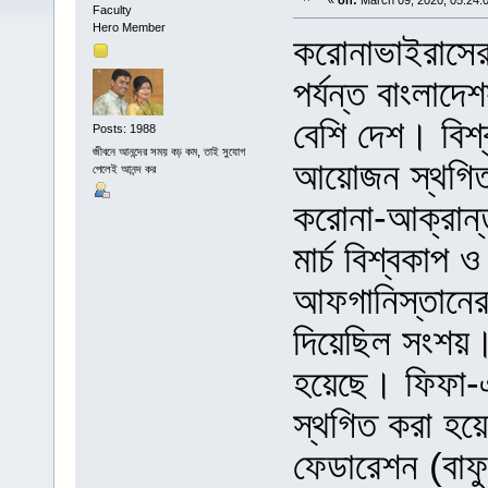
«
on:
March 09, 2020, 05:24:
Faculty
Hero Member
করোনাভাইরাসের
পর্যন্ত বাংলা
বেশি দেশ। বিশ্
Posts: 1988
জীবনে আনন্দের সময় বড় কম, তাই সুযোগ
আয়োজন স্থগিত 
পেলেই আনন্দ কর
করোনা-আক্রান্
মার্চ বিশ্বকাপ 
আফগানিস্তানের ব
দিয়েছিল সংশয়।
হয়েছে। ফিফা-এএ
স্থগিত করা হয়ে
ফেডারেশন (বাফ