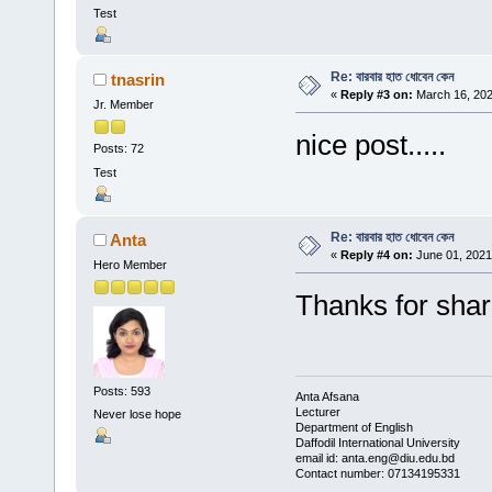
Test
Re: বারবার হাত ধোবেন কেন
tnasrin
«
Reply #3 on:
March 16, 202
Jr. Member
nice post.....
Posts: 72
Test
Re: বারবার হাত ধোবেন কেন
Anta
«
Reply #4 on:
June 01, 2021
Hero Member
Thanks for sha
Posts: 593
Anta Afsana
Lecturer
Never lose hope
Department of English
Daffodil International University
email id: anta.eng@diu.edu.bd
Contact number: 07134195331