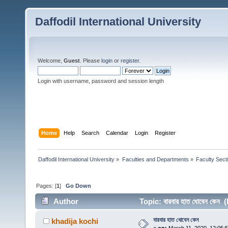
Daffodil International University
Welcome,
Guest
. Please
login
or
register
.
Login with username, password and session length
Home
Help
Search
Calendar
Login
Register
Daffodil International University
»
Faculties and Departments
»
Faculty Sect
Pages: [
1
]
Go Down
Author
Topic: বারবার হাত ধোবেন কেন
বারবার হাত ধোবেন কেন
khadija kochi