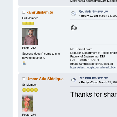
Mail:khadija-ns@daffodilvarsity.edu.
Re: বারবার হাত ধোবেন কেন
kamrulislam.te
«
Reply #1 on:
March 14, 202
Full Member
👍
Posts: 212
Md. Kamrul Islam
Lecturer, Department of Textile Engi
Success doesn't come to u, u
Faculty of Engineering, DIU
have to go after it.
Cell : +8801681659071
Email: kamrulislam.te@diu.edu.bd
https://sites.google.com/diu.edu.bd/
Re: বারবার হাত ধোবেন কেন
Umme Atia Siddiqua
«
Reply #2 on:
March 15, 202
Sr. Member
Thanks for shar
Posts: 274