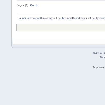
Pages: [
1
]
Go Up
Daffodil International University
»
Faculties and Departments
»
Faculty Sect
SMF 2.0.1
Simp
Page create