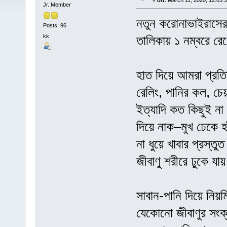
«
on:
March 11, 2020, 12:05:
Jr. Member
নতুন করোনাভাইরাসের
Posts: 96
kk
তালিকায় ১ নম্বরে রেখে
হাত দিয়ে আমরা প্রতি
রেলিং, পানির কল, চেয়া
ইত্যাদি কত কিছুই ন
দিয়ে নাক–মুখ ঢেকে হ
না ধুয়ে খাবার প্রস্ত
জীবাণু শরীরে ঢুকে যা
সাবান-পানি দিয়ে নি
যেকোনো জীবাণুর সংক