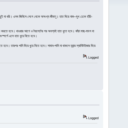
 কিছুই না ধরি। এসব জিনিসে লেগে থেকে অসংখ্য জীবাণু। হাত দিয়ে নাক–মুখ ঢেকে হাঁচি-
ার করতে হবে। খাওয়ার আগে ও টয়লেটের পর অবশ্যই হাত ধুতে হবে। কাঁচা মাছ-মাংস বা
ংস্পর্শে এলে হাত ধুয়ে নিতে হবে।
হবে। তারপর পানি দিয়ে ধুয়ে নিতে হবে। সাবান-পানি না থাকলে হ্যান্ড স্যানিটাইজার দিয়ে
Logged
Logged