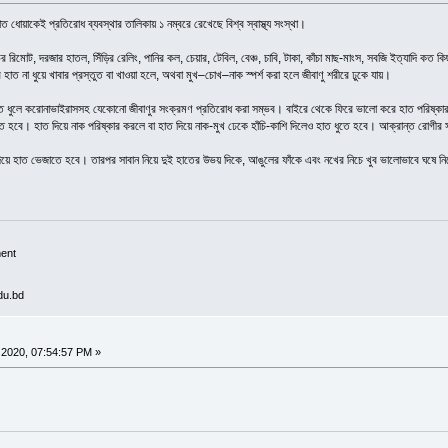
ধোয়াকেই প্রতিরোধ ব্যবস্থার তালিকায় ১ নম্বরে রেখেছে বিশ্ব স্বাস্থ্য সংস্থা।
রিমোট, দরজার হাতল, সিঁড়ির রেলিং, পানির কল, চেয়ার, টেবিল, বেঞ্চ, চাবি, টাকা, কাঁচা মাছ-মাংস, সবজি ইত্যাদি কত
াত না ধুয়ে খাবার প্রস্তুত বা খাওয়া হলে, অথবা মুখ–চোখ–নাক স্পর্শ করা হলে জীবাণু শরীরে ঢুকে যায়।
াত ধুলে করোনাভাইরাসসহ যেকোনো জীবাণুর সংক্রমণ প্রতিরোধ করা সম্ভব। বাইরে থেকে ফিরে ভালো করে হাত পরিষ্ক
ে হবে। হাত দিয়ে নাক পরিষ্কার করলে বা হাত দিয়ে নাক-মুখ ঢেকে হাঁচি-কাশি দিলেও হাত ধুতে হবে। আক্রান্ত রোগীর স
 দিয়ে হাত ভেজাতে হবে। তারপর সাবান নিয়ে দুই হাতের উভয় দিকে, আঙুলের ফাঁকে এবং নখের নিচে খুব ভালোভাবে ঘষে নিতে 
ment
du.bd
2020, 07:54:57 PM »