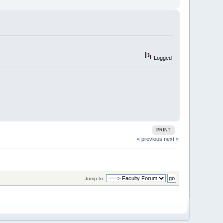
Logged
PRINT
« previous
next »
Jump to: