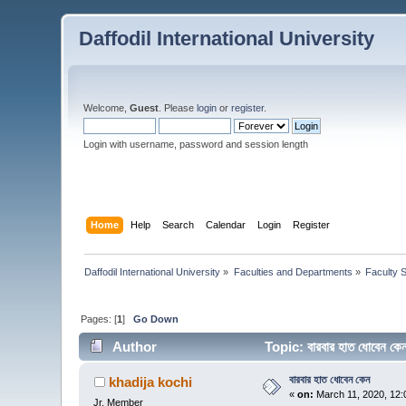
Daffodil International University
Welcome,
Guest
. Please
login
or
register
.
Login with username, password and session length
Home
Help
Search
Calendar
Login
Register
Daffodil International University
»
Faculties and Departments
»
Faculty 
Pages: [
1
]
Go Down
Author
Topic: বারবার হাত ধোবেন 
বারবার হাত ধোবেন কেন
khadija kochi
«
on:
March 11, 2020, 12:
Jr. Member