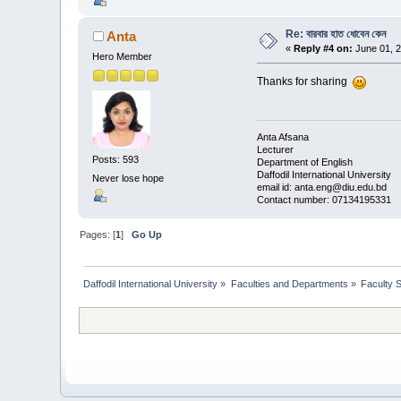
Re: বারবার হাত ধোবেন কেন
Anta
«
Reply #4 on:
June 01, 2
Hero Member
Thanks for sharing
Anta Afsana
Lecturer
Posts: 593
Department of English
Daffodil International University
Never lose hope
email id: anta.eng@diu.edu.bd
Contact number: 07134195331
Pages: [
1
]
Go Up
Daffodil International University
»
Faculties and Departments
»
Faculty 