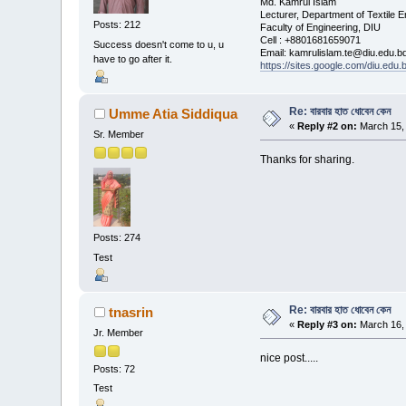
Md. Kamrul Islam
Lecturer, Department of Textile E
Posts: 212
Faculty of Engineering, DIU
Cell : +8801681659071
Success doesn't come to u, u
Email: kamrulislam.te@diu.edu.b
have to go after it.
https://sites.google.com/diu.edu
Re: বারবার হাত ধোবেন কেন
Umme Atia Siddiqua
«
Reply #2 on:
March 15, 
Sr. Member
Thanks for sharing.
Posts: 274
Test
Re: বারবার হাত ধোবেন কেন
tnasrin
«
Reply #3 on:
March 16, 
Jr. Member
nice post.....
Posts: 72
Test