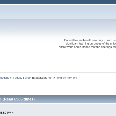
Daffodil International University Forum co
significant learning purposes of the uni
entire world and is hoped that the offerings will
Sections
»
Faculty Forum
(Moderator:
mir
) »
বারবার হাত ধোবেন কেন
কেন (Read 6905 times)
05:50 PM »