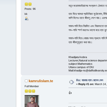
নতুন করোনাভাইরাসের সংক্রমণ ঠেকাতে হাত 
Posts: 96
হাত দিয়ে আমরা প্রতিনিয়ত মুঠোফোন, টিভির 
kk
কাশি দিলেও হাতে জীবাণু লেগে যায়। এরপর হ
সাবান-পানি দিয়ে নিয়মিত এবং নিয়মমতো হ
পশু–পাখি স্পর্শ করলেও ভালো করে হাত ধুত
সাবান-পানি দিয়ে ধোয়ার সময় প্রথমে পানি
হাত জীবাণুমুক্ত করা যায়।
Khadijatul kobra
Lecturer,Natural science depart
subject:Mathematics
Uttara campus of DIU
Mail:khadija-ns@daffodilvarsity.e
Re: বারবার হাত ধোবেন কেন
kamrulislam.te
«
Reply #1 on:
March 14, 
Full Member
👍