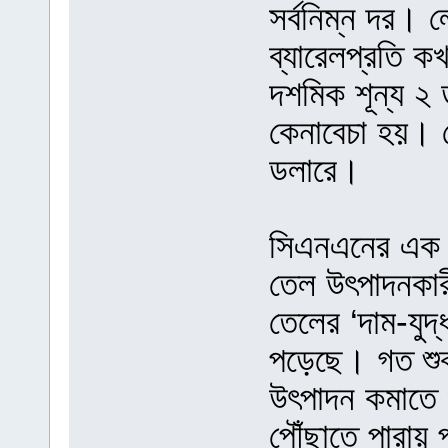
সর্বনিম্ন দর।
ব্যারেলপ্রতি 
দশমিক শূন্য ২
কেনাবেচা হয়।
ডলারে।
সিএনএনের এক বি
তেল উৎপাদনকার
তেলের ‘দাম-যুদ্
পড়েছে। গত শুক
উৎপাদন কমাতে 
পৌঁছাতে পারায়