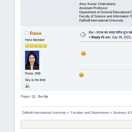
Anuz Kumar Chakrabarty
Assistant Professor
Department of General Educational 
Faculty of Science and Information 
Daffodil International University
Re: তেলের দাম কমায় ক্ষতির মুখে যার
Raisa
«
Reply #1 on:
July 28, 2021,
Hero Member
Posts: 908
Sky is the limit
Pages: [
1
]
Go Up
Daffodil International University
»
Faculties and Departments
»
Business & 