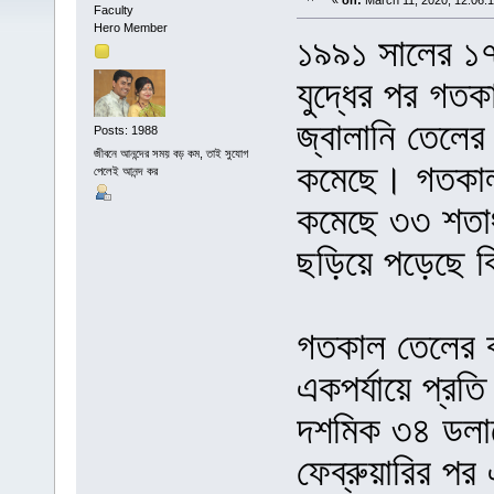
«
on:
March 11, 2020, 12:06:
Faculty
Hero Member
১৯৯১ সালের ১৭ 
যুদ্ধের পর গতক
জ্বালানি তেলের 
Posts: 1988
জীবনে আনন্দের সময় বড় কম, তাই সুযোগ
কমেছে। গতকাল 
পেলেই আনন্দ কর
কমেছে ৩৩ শতাং
ছড়িয়ে পড়েছে ব
গতকাল তেলের ব
একপর্যায়ে প্রত
দশমিক ৩৪ ডলা
ফেব্রুয়ারির পর 