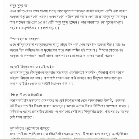
মানুষ সুস্থ হয়
এখন পর্যন্ত যেসব তথ্য পাওয়া যাচ্ছে তাতে মূলত শনাক্তকৃত করোনাভাইরাস রোগী এবং করোনা
সংক্রমণে মৃতের সংখ্যা থাকে। এসব সংখ্যা পর্যালোচনা করলে দেখা যাচ্ছে আক্রান্ত যত মানুষ
মারা যাচ্ছেন তার চেয়ে ১৩ গুণ বেশি মানুষ সুস্থ হচ্ছেন। আর আক্রান্ত এবং মৃতের সংখ্যার
মধ্যকার আনুপাতিক হার ক্রমশ বাড়ছে।
শিশুদের হালকা সংক্রমণ
এখন পর্যন্ত করোনা আক্রান্তদের মধ্যে মাত্র তিন শতাংশের বয়স বিশ বছরের নীচে। আর ৪০
বছরের নীচে বয়সিদের মধ্যে মৃত্যুর হার মাত্র শুন্য দশমিক দুই শতাংশ। শিশুদের ক্ষেত্রে এই
সংক্রমণের লক্ষণগুলো এতই হালকা হতে পারে যে তা হয়ত অনেকের নজরেই পড়বে না।
সহজেই নিষ্কৃয় করা যায় এই ভাইরাস
এলকোহলযুক্ত জীবানুনাশক ব্যবহার করে মাত্র এক মিনিটেই সার্ফেসে (বহির্ভাগ) থাকা করোনা
ভাইরাস নিষ্কৃয় করা যায়। পাশাপাশি সাবান এবং পানি ব্যবহার করে কিছুক্ষণ পরপর হাত ধুয়ে
করোনা ভাইরাস থেকে অনেকটাই নিরাপদে থাকা যায়।
বিশ্বব্যাপী তৎপর বিজ্ঞানীরা
করোনাভাইরাস ছড়ানোর এক মাসের মধ্যেই বিশ্বের নানা দেশে অবস্থানরত বিজ্ঞানী, গবেষকরা
এই বিষয়ে শতাধিক নিবন্ধ প্রকাশ করেছেন। আরেও অনেক নিবন্ধ রিভিউয়ের অপেক্ষায় রয়েছে।
অতীতে এ ধরনের মহামারী ছড়ানোর পর সাধারণত সেটা নিয়ে বিস্তারিত তথ্য পেতে আরেও অনেক
বেশি সময় লাগতো।
ভ্যাকসিনের প্রটোটাইপ প্রস্তুত
করোনাভাইরাস প্রতিরোধে ভ্যাকসিন তৈরির জন্য অন্তত ৮টি প্রকল্প কাজ করছে। অস্ট্রেলিয়ার