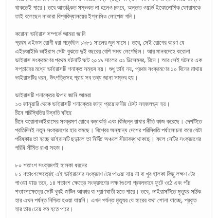
থাকতেই পারে। তবে আতঙ্কিত সম্ভবত না হলেও চলবে, অন্তত ওয়ার্ল্ড ইকোনোমিক ফোরামকে
তাই বলেছেন নাভারা বিশ্ববিদ্যালয়ের ইগ্নাসিও লোপেজ গনি।
করোনা ভাইরাস সম্পর্কে আমরা জানি
প্রথম এইডস রোগী ধরা পড়েছিল ১৯৮১ সালের জুন মাসে। তবে, সেই রোগের কারণ যে
এইচআইভি ভাইরাস সেটা বুঝতে দুই বছরের বেশি সময় লেগেছিল। আর মানবদেহে করোনা
ভাইরাস সংক্রমণের প্রথম ঘটনাটি ঘটে ২০১৯ সালের ৩১ ডিসেম্বর, চীনে। আর সেই ঘটনার এক
সপ্তাহের মধ্যে ভাইরাসটি শনাক্ত সম্ভব হয়। শুধু তাই নয়, প্রথম সংক্রমণের ১০ দিনের মাথায়
ভাইরাসটির ধরন, উৎপত্তিসহ প্রায় সব তথ্য জানা সম্ভব হয়।
ভাইরাসটি শনাক্তের উপায় জানি আমরা
১৩ জানুয়ারি থেকে ভাইরাসটি শনাক্তের জন্য প্রয়োজনীয় টেস্ট সহজলভ্য হয়।
চীনে পরিস্থিতির উন্নতি ঘটছে
চীনে করোনাভাইরাসের সংক্রমণ রোধে কড়াকড়ি এবং বিচ্ছিন্ন রাখার নীতি কাজ করেছে। দেশটিতে
প্রতিদিনই নতুন সংক্রমণের হার কমছে। বিশ্বের অন্যান্য দেশের পরিস্থিতি পর্যালোচনা করে যেটা
পরিষ্কার তা হচ্ছে ভাইরাসটি ছড়ালে তা নির্দিষ্ট অঞ্চলে সীমাবদ্ধ থাকছে। ফলে সেটির সংক্রমণের
পরিধি সীমিত রাখা সহজ।
৮০ শতাংশ সংক্রমণই হালকা ধরনের
৮১ শতাংশক্ষেত্রেই এই ভাইরাসের সংক্রমণ টের পাওয়া যায় না বা খুব হালকা কিছু লক্ষণ টের
পাওয়া যায়৷ তবে, ১৪ শতাংশ ক্ষেত্রে সংক্রমণের লক্ষণগুলো প্রবলভাবে ফুটে ওঠে এবং পাঁচ
শতাংশক্ষেত্রে সেটি খুবই জটিল আকার বা প্রাণঘাতী হতে পারে। তবে, ভাইরাসটিতে মৃত্যুর সঠিক
হার এখন পর্যন্ত নিশ্চিত হওয়া যায়নি। এখন পর্যন্ত মৃত্যুর যে হারের কথা শোনা যাচ্ছে, প্রকৃত
হার তার চেয়ে কম হতে পারে।