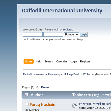
Daffodil International University
Welcome,
Guest
. Please
login
or
register
.
Login with username, password and session length
Home
Help
Search
Calendar
Login
Register
Daffodil International University
»
IT Help Desk
»
IT Forum
(Moderator:
Pages: [
1
]
Go Down
Author
Topic: কে আক্রান্ত, সংস্পর
কে আক্রান্ত, সংস্পর্শে কারা এসে
Faruq Hushain
«
on:
March 22, 2020, 04:
Jr. Member