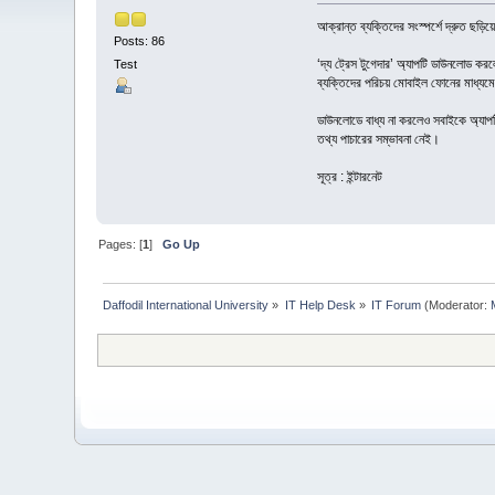
আক্রান্ত ব্যক্তিদের সংস্পর্শে দ্রুত ছড়
Posts: 86
‘দ্য ট্রেস টুগেদার’ অ্যাপটি ডাউনলোড করল
Test
ব্যক্তিদের পরিচয় মোবাইল ফোনের মাধ্যম
ডাউনলোডে বাধ্য না করলেও সবাইকে অ্যাপট
তথ্য পাচারের সম্ভাবনা নেই।
সূত্র : ইন্টারনেট
Pages: [
1
]
Go Up
Daffodil International University
»
IT Help Desk
»
IT Forum
(Moderator: