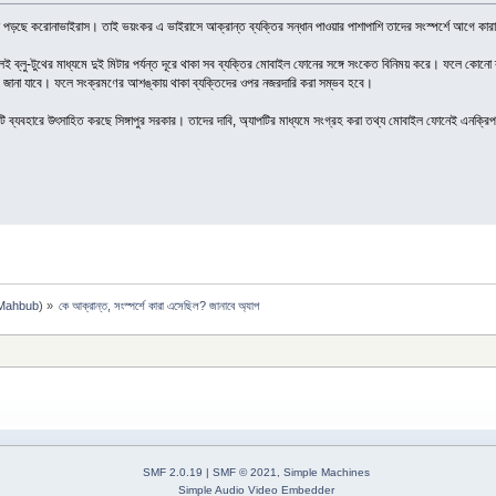
িয়ে পড়ছে করোনাভাইরাস। তাই ভয়ংকর এ ভাইরাসে আক্রান্ত ব্যক্তির সন্ধান পাওয়ার পাশাপাশি তাদের সংস্পর্শে আগে কারা
েই ব্লু-টুথের মাধ্যমে দুই মিটার পর্যন্ত দূরে থাকা সব ব্যক্তির মোবাইল ফোনের সঙ্গে সংকেত বিনিময় করে। ফলে কোনো ব
ে জানা যাবে। ফলে সংক্রমণের আশঙ্কায় থাকা ব্যক্তিদের ওপর নজরদারি করা সম্ভব হবে।
ি ব্যবহারে উৎসাহিত করছে সিঙ্গাপুর সরকার। তাদের দাবি, অ্যাপটির মাধ্যমে সংগ্রহ করা তথ্য মোবাইল ফোনেই এনক্রি
Mahbub
) »
কে আক্রান্ত, সংস্পর্শে কারা এসেছিল? জানাবে অ্যাপ
SMF 2.0.19
|
SMF © 2021
,
Simple Machines
Simple Audio Video Embedder