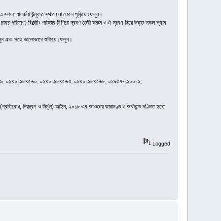
 এ সকল আবর্জনা উন্মুক্ত স্থানে না ফেলে পুড়িয়ে ফেলুন।
চামচ পরিমাণ) বিøচিং পাউডার মিশিয়ে দ্রবণ তৈরী করুন ও ঐ দ্রবণ দিয়ে উক্ত সকল স্থান
 বলুন এবং পওে ভালোভাবে শুকিয়ে ফেলুন।
৫৯, ০১৪০১১৮৪৫৬০, ০১৪০১১৮৪৫৬৩, ০১৪০১১৮৪৫৬৮, ০১৯৩৭-১১০০১১,
প্রতিরোধ, নিয়ন্ত্রণ ও নির্মূল) আইন, ২০১৮ এর আওতায় কারাদণ্ড ও অর্থদন্ডে দণ্ডিত হতে
Logged