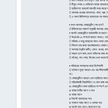
 কাশি শিষ্টাচার মেনে চলুন। হাঁচি কাশির
 টিস্যু পেপার ও মেডিকেল মাস্ক ব্যবহার
 ব্যক্তিগত ব্যবহার্য সামগ্রী অন্য কারো
 আপনার খাওয়ার বাসনপত্র- থালা, গøাস, 
 এ সকল জিনিসপত্র ব্যবহারের পর সাবান-
• কখন আপনার কোয়ারেন্টিন শেষ হবে?
 চিকিৎসকের পরামর্শ অনুযায়ী আপনার কো
• আপনি কোয়ারেন্টিনে থাকাকালীন যা করতে 
 ঈঙঠওউ-১৯ সম্পর্কে জানতে পারেন। ড
 পরিবার ও বন্ধু-বান্ধবের সাথে ফোন/ মোব
 শিশুকে তার জন্য প্রযোজ্যভাবে বোঝান। 
 আপনার দৈনন্দিন রুটিন, যেমন- খাওয়া, হা
 সম্ভব হলে বাসা থেকে অফিসের কাজ ক
 বইপড়া, গান শোনা, সিনেমা দেখা অথবা উপ
• পরিবারের সদস্যদের জন্য নির্দেশাবলী
 বর্তমানে সুস্থ আছেন এবং যার দীর্ঘমেয়া
না।
 কোয়ারেন্টিনে আছেন এমন ব্যক্তির সাথ
 পরিচর্যাকারী নিম্নলিখিত যে কোন কাজ ক
o কোয়ারেন্টিনে থাকা ব্যক্তির সংস্পর্শে এ
o খাবার তৈরীর আগে ও পরে
o খাবার আগে
o টয়লেট ব্যবহারের পরে
o গ্লাভস পরার আগে ও খোলার পরে
o যখনই হাত দেখে নোংরা মনে হয়