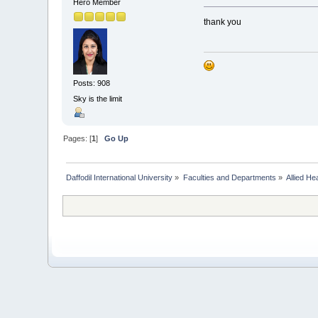
Hero Member
thank you
Posts: 908
Sky is the limit
Pages: [
1
]
Go Up
Daffodil International University
»
Faculties and Departments
»
Allied He