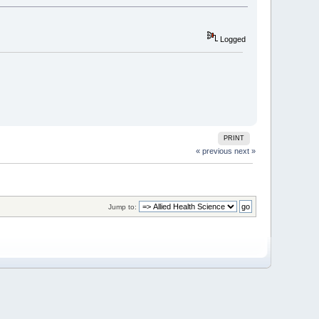
Logged
PRINT
« previous
next »
Jump to: