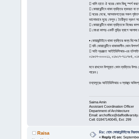
 খালি হাতে ঐ ঘরের কোন কিছু স্পর্শ কর
 কোয়ারেন্টিনে থাকা ব্যক্তির ব্যবহৃত বা 
 ঘরের মেঝে, আসবাবপত্রের সকল পৃষ্ঠতল,
ভালোভাবে মুছে ফেলুন। তৈরীকৃত দ্রবণ সর্বো
 কোয়ারেন্টিনে থাকা ব্যক্তিকে নিজের কাপ
 নোংরা কাপড় একটি লন্ড্রি ব্যাগে আলাদা
• কোয়ারান্টাইনে থাকা ব্যক্তির জন্য বিশেষ নি
 যদি কোয়ারেন্টিনে থাকাকালীন কোন উপসর্
 অতি দ্রæত আইইডিসিআর-এর হটলাই
০১৯৩৭-০০০০১১, ০১৯২৭-৭১১৭৮৪, ০১৯২৭
মনে রাখবেন উপযুক্ত কোন ব্যক্তির উপর কো
পারেন।
তথ্যসূত্রঃ আইইডিসিআর ও স্বাস্থ্য অধিদ
Saima Amin
Assistant Coordination Officer
Department of Architecture
Email: archoffice@daffodilvarsity
Cell: 01847140045, Ext: 299
Re: হোম কোয়ারেন্টাইনের নিয়মাব
Raisa
«
Reply #1 on:
September 