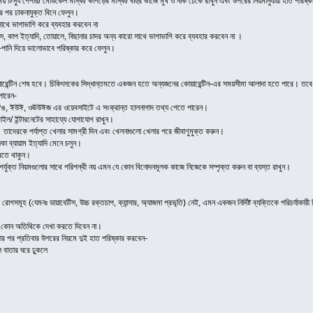
 সময় টিস্যু পেপার/ মেডিকেল মাস্ক/ কাপড়ের মাস্ক/ বাহুর ভাঁজে মুখ ও নাক ঢেকে রাখুন এবং উপরের নিয়মানুযায়ী হাত পরিষ্
ের পর ঢাকনাযুক্ত বিনে ফেলুন।
 সাথে ভাগাভাগি করে ব্যবহার করবেন না
কাপ ইত্যাদি, তোয়ালে, বিছানার চাদর অন্য কারো সাথে ভাগাভাগি করে ব্যবহার করবেন না ।
পানি দিয়ে ভালোভাবে পরিষ্কার করে ফেলুন।
য়ারেন্টিন শেষ হবে। চিকিৎসকের সিদ্ধান্তমতে একজন হতে অন্যজনের কোয়ারেন্টিন-এর সময়সীমা আলাদা হতে পারে। তবে,
পারেন-
ঐঙ, ঈউঈ, ওঊউঈজ এর ওয়েবসাইটে এ সংক্রান্ত হালনাগাদ তথ্য পেতে পারেন।
াইল/ ইন্টারনেটের সাহায্যে যোগাযোগ রাখুন।
তাদেরকে পর্যাপ্ত খেলার সামগ্রী দিন এবং খেলনাগুলো খেলার পরে জীবাণুমুক্ত করুন।
লকা ব্যায়াম ইত্যাদি মেনে চলুন।
রতে থাকুন।
র্যুক্ত নিয়মগুলোর সাথে পরিপন্থী নয় এমন যে কোন বিনোদনমূলক কাজে নিজেকে সম্পৃক্ত করুন বা ব্যস্ত রাখুন।
দী রোগসমূহ (যেমনঃ ডায়াবেটিস, উচ্চ রক্তচাপ, ক্যান্সার, অ্যাজমা প্রভৃতি) নেই, এমন একজন নির্দিষ্ট ব্যক্তিকে পরিচর্
ে কোন অতিথিকে দেখা করতে দিবেন না।
রার পর প্রতিবার উপরের নিয়মে দুই হাত পরিষ্কার করবেন-
লে বাতার ঘরে ঢুকলে