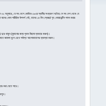
্টিকেল ৩২ অনুসারে, যে সব দেশে কোভিড-১৯এর স্থানীয় সংক্রমণ ঘটেছে সে সব দেশ থেকে যে
দের কোন শারীরিক উপসর্গ নেই, তাদের ১৪ দিন স্বেচ্ছা/ গৃহ কোয়ারেন্টিন পালন করার
দুরে থাকুন (ঘুমানোর জন্য পৃথক বিছানা ব্যবহার করুন)।
তে জানালা খুলে রেখে পর্যাপ্ত আলোবাতাসের ব্যবস্থা করুন।
বহার করা যেতে পারে।
ফেলুন।