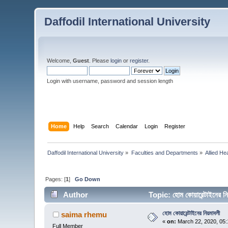
Daffodil International University
Welcome,
Guest
. Please
login
or
register
.
Login with username, password and session length
Home
Help
Search
Calendar
Login
Register
Daffodil International University
»
Faculties and Departments
»
Allied He
Pages: [
1
]
Go Down
Author
Topic: হোম কোয়ারেন্টাইনের
হোম কোয়ারেন্টাইনের নিয়মাবলী
saima rhemu
«
on:
March 22, 2020, 05:
Full Member