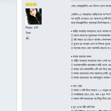
হোম কোয়ারেন্টাইন এবং বিদেশ থেকে বাংলা
কোভিড-১৯ আক্রান্ত ব্যক্তিদের সংস্পর্শে
সব যাত্রী এসেছেন এবং আসবেন (দেশী-বিদেশ
জন্য নি¤œলিখিত ব্যবস্থা/ নির্দেশনাগুলো
Posts: 237
• বাড়ীর অন্যান্য সদস্যদের থেকে আলাদা থ
Test
 আলো বাতাসের সুব্যবস্থা সম্পন্নআলাদা 
 যদি সম্ভব হয় তাহলে আলাদা গোসলখানা এ
 বুকের দুধ খাওয়ান এমন মা শিশুকে বুকের
 আপনার সাথে কোন পশু/পাখি রাখবেন না
• মাস্ক ব্যবহার করুন
 বাড়ীর অন্যান্য সদস্যদের সাথে একই ঘ
 অত্যাবশ্যকীয় প্রয়োজনে বাড়ী থেকে বে
 মাস্ক পরে থাকাকালীন এটি হাত দিয়ে ধর
 মাস্ক ব্যবহারের সময় প্রদাহের (সর্দি, থ
 মাস্ক ব্যবহারের পর ঢাকনাযুক্ত ময়লার প
• হাত ধোয়া
 সাবান ও পানি দিয়ে অন্তত ২০ সেকেন্ড ধ
 অপরিষ্কার হাতে চোখ, নাক ও মুখ স্পর্শ
 সাবান-পানি ব্যবহারের পর টিস্যু দিয়ে হ
• মুখ ঢেকে হাঁচি কাশি দিন