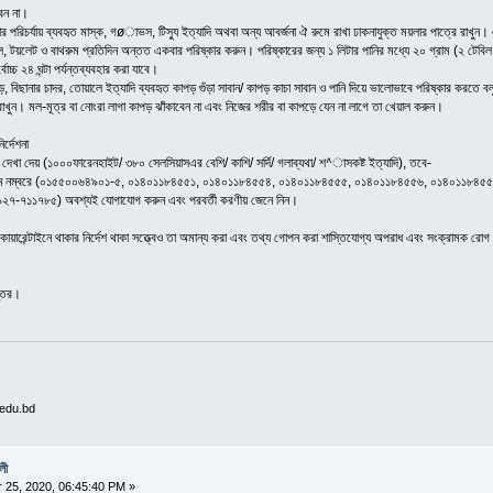
বেন না।
তার পরিচর্যায় ব্যবহৃত মাস্ক, গøাভস, টিস্যু ইত্যাদি অথবা অন্য আবর্জনা ঐ রুমে রাখা ঢাকনাযুক্ত ময়লার পাত্রে রাখুন।
 টয়লেট ও বাথরুম প্রতিদিন অন্তত একবার পরিষ্কার করুন। পরিষ্কারের জন্য ১ লিটার পানির মধ্যে ২০ গ্রাম (২ টেবিল 
চ্চ ২৪ ঘন্টা পর্যন্তব্যবহার করা যাবে।
ড়, বিছানার চাদর, তোয়ালে ইত্যাদি ব্যবহৃত কাপড় গুঁড়া সাবান/ কাপড় কাচা সাবান ও পানি দিয়ে ভালোভাবে পরিষ্কার করতে
 রাখুন। মল-মূত্র বা নোংরা লাগা কাপড় ঝাঁকাবেন না এবং নিজের শরীর বা কাপড়ে যেন না লাগে তা খেয়াল করুন।
র্দেশনা
গ দেখা দেয় (১০০০ফারেনহাইট/ ৩৮০ সেলসিয়াসএর বেশি/ কাশি/ সর্দি/ গলাব্যথা/ শ^াসকষ্ট ইত্যাদি), তবে-
ন নম্বরে (০১৫৫০০৬৪৯০১-৫, ০১৪০১১৮৪৫৫১, ০১৪০১১৮৪৫৫৪, ০১৪০১১৮৪৫৫৫, ০১৪০১১৮৪৫৫৬, ০১৪০১১৮৪৫
-৭১১৭৮৫) অবশ্যই যোগাযোগ করুন এবং পরবর্তী করণীয় জেনে নিন।
য়ারেন্টাইনে থাকার নির্দেশ থাকা সত্ত্বেও তা অমান্য করা এবং তথ্য গোপন করা শাস্তিযোগ্য অপরাধ এবং সংক্রামক রোগ (
প্তর।
.edu.bd
লী
25, 2020, 06:45:40 PM »