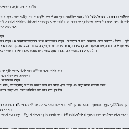
দেশে আসা যাত্রীদের জন্য করণীয়ঃ
 আসা সন্দেহে থাকা ব্যক্তিদের কোয়ারেন্টিন সম্পর্কে জ্ঞাতব্য আন্তর্জাতিক স্বাস্থ্য বিধি (আইএইচআর -২০০৫) এর আর
ী যে কোনো নাগরিক), যারা দেশে সনাক্তকৃত ৩ জন কোভিড-১৯ আক্রান্ত ব্যক্তিদের সংস্পর্শেএসেছেন, এবং যার অথবা যা
 মেনে চলতে হবেঃ
াকুন
ঘরে থাকুন এবং অন্যান্য সদস্যদের থেকে আলাদাভাবে থাকুন। তা সম্ভব না হলে, অন্যদের থেকে অন্তত ১ মিটার (৩ ফুট) 
বং টয়লেট ব্যবহার করুন। সম্ভব না হলে, অন্যদের সাথে ব্যবহার করতে হয় এমন স্থানের সংখ্যা কমান ও ঐ স্থানগুলো
 দুধ খাওয়াবেন। শিশুর কাছে যাওয়ার সময় মাস্ক ব্যবহার করুন এবং ভালভাবে হাত ধুয়ে নিন।
।
ওে অবস্থান করলে, বিশেষ করে ১মিটারের মধ্যে আসার সময়
র হলে মাস্ক ব্যবহার করুন।
া থেকে বিরত থাকুন।
ুতু, কাশি, বমি ইত্যাদি) সংস্পর্শে আসলে সঙ্গে সঙ্গে মাস্ক খুলে ফেলুন এবং নতুন মাস্ক ব্যবহার করুন।
াত্রে ফেলুন এবং সাবান পানি দিয়ে ভাল ভাবে হাত ধুয়ে নিন।
রে হাত ধোবেন (বিশেষ করে যদি হাত দেখতে নোংরা লাগে সাবান-পানি ব্যবহার করুন)। প্রয়োজনে হ্যান্ড স্যানিটাইজার ব্য
 করবেন না।
াত শুকনো করে ফেলুন। টিস্যু না থাকলে শুধুহাত মোছার জন্য নির্দিষ্ট তোয়ালে/ গামছা ব্যবহার করুন এবং ভিজে গেলে বদলে 