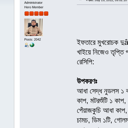
«
on:
July 29, 2012, 09:02:10
Administrator
Hero Member
Posts: 2042
ইফতারে মুখরোচক দ
খাইয়ে নিজেও তৃপ্তি
রেসিপি:
উপকরণঃ
আধা সেদ্ধ নুডলস ১ ক
কাপ, মটরশুঁটি ১ কাপ
পেঁয়াজকুচি আধা কাপ, 
চামচ, ডিম ১টি, গোলম