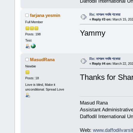
Daffodil International Un
Re: মাশরুম সবজি পাকোরা
farjana yesmin
«
Reply #3 on:
March 15, 202
Full Member
Yammy
Posts: 198
Test
Re: মাশরুম সবজি পাকোরা
MasudRana
«
Reply #4 on:
March 22, 202
Newbie
Thanks for Sha
Posts: 18
Love is blind, Make it
unconditional. Spread Love
Masud Rana
Assistant Administrative
Daffodil International U
Web:
www.daffodilvarsi