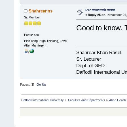
Re: মাশরুম সবজি পাকোরা
Shahrear.ns
«
Reply #5 on:
November 04, 
Sr. Member
Good to know. 
Posts: 430
Plan living, High Thinking, Love
After Marriage !!
Shahrear Khan Rasel
Sr. Lecturer
Dept. of GED
Daffodil International Un
Pages: [
1
]
Go Up
Daffodil International University
»
Faculties and Departments
»
Allied Health