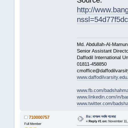
Source:
http://www.ban
nssl=54d77f5d
Md. Abdullah-Al-Mamun
Senior Assistant Direct
Daffodil International Un
01811-458850
cmoffice@daffodilvarsit
www.daffodilvarsity.edu
www.fb.com/badshahma
www.linkedin.com/in/
www.twitter.com/bads
Re: মাশরুম সবজি পাকোরা
710000757
«
Reply #1 on:
November 11, 
Full Member