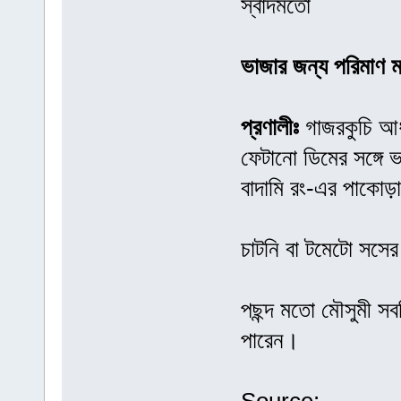
স্বাদমতো
ভাজার জন্য পরিমাণ 
প্রণালীঃ
গাজরকুচি আ
ফেটানো ডিমের সঙ্গে
বাদামি রং-এর পাকোড়
চাটনি বা টমেটো সসে
পছন্দ মতো মৌসুমী স
পারেন।