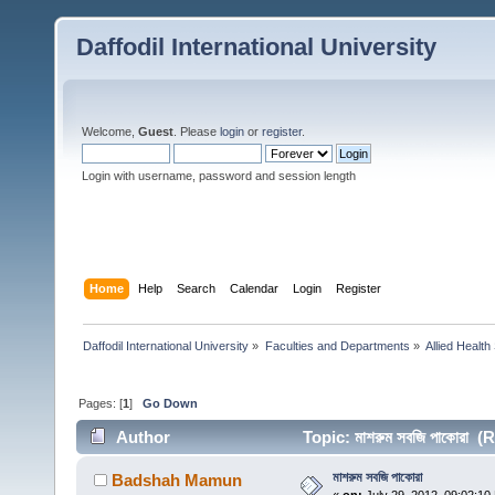
Daffodil International University
Welcome,
Guest
. Please
login
or
register
.
Login with username, password and session length
Home
Help
Search
Calendar
Login
Register
Daffodil International University
»
Faculties and Departments
»
Allied Health
Pages: [
1
]
Go Down
Author
Topic: মাশরুম সবজি পাকোরা 
মাশরুম সবজি পাকোরা
Badshah Mamun