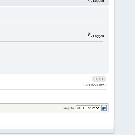
Logged
Logged
PRINT
« previous
next »
Jump to: