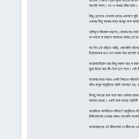
যাহোক, শেষমেশ হ্যাঁ–সূচক উত্তর দিলেন
ভালোই লাগল। তা–ও আবার ফাঁকা ঢাকা। 
কিছু ছেলেকে দেখলাম ছাদের একপাশে ঘুড়ি 
একবার কিছু কাজের জন্য আম্মুর সঙ্গে আম
হাসিমুখে জিজ্ঞেস করলেন, কোথায় যাও বাবা
মন ভালো না থাকলে আমাদের বাসায় তো চল
যত দিন এই বাড়িতে আছি, কোনোদিন তাঁদে
চিন্তাভাবনা শুনে বেশ অবাক আর ভালোই 
করোনাভাইরাস আর কিছু করুক আর না করুক,
সুন্দর চিত্র আর কী–ইবা হতে পারে। যেই চ
করোনার জন্য আরও একটা বিষয়েও পরিবর্ত
যদিও মানুষ প্রযুক্তির প্রতি আসক্ত হয়, 
কিন্তু সময়ের সঙ্গে সঙ্গে আর একটানা ব্
সাহায্য করছে। একই সঙ্গে কমছে প্রতিটি পর
অন্যদিকে আসক্তির পরিবর্তে প্রযুক্তির স
চিকিৎসাসেবা দেওয়ার কাজও অনেকটা সহজই 
করোনাকালের এই জীবনগাথা যে জীবনের এক 