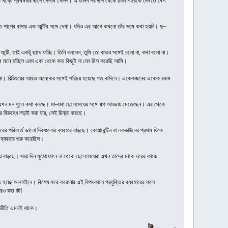
রের মধ্যে প্রথমবার ছাদে গেলাম সেদিন। এ তদিন পর ছাদ থেকে ঢাকা শহরকে দেখতে বেশ
ে পাশের বাসার এক আন্টির সঙ্গে দেখা। যদিও এর আগে কখনো তাঁর সঙ্গে কথা হয়নি। দু–
আন্টি, তাই একটু ছাদে যাচ্ছি। তিনি বললেন, তুমি তো কারও সঙ্গেই চলো না, কথা বলো না।
েখে মনে হচ্ছিল একা একা থেকে কত কিছুই না যেন মিস করেছি আমি।
ম না। বিল্ডিংয়ের আরও অনেকের সঙ্গেই পরিচয় হয়েছে গত কদিনে। একেকজনের একেক রকম
এখন মন খুলে কথা বলছে। মা-বাবা ছেলেমেয়ের সঙ্গে গল্প আড্ডায় মেতেছেন। এর থেকে
র বিরুদ্ধে লড়াই করা যায়, সেই চিন্তা করছে।
পরিবর্তে ভালো দিকগুলোর ব্যবহার বাড়ছে। কোয়ারেন্টিন বা লকডাউনের প্রথম দিকে
 ব্যবহার শুরু করেছিল।
ময় বাড়ছে। সারা দিন মুঠোফোনে না থেকে ছেলেমেয়েরা এখন তাদের মাকে ঘরের কাজে
কাজ হচ্ছে অনলাইনে। বিশেষ করে করোনার এই বিপদকালে প্রযুক্তির ব্যবহারের ফলে
আরও কত কী!
্প্রীতি এমনই থাকে।