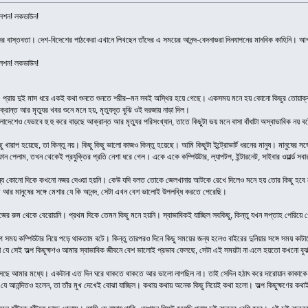
ালেশন! লকডাউন!
নের বাস্তবতা। দেশ-বিদেশের পাঠকেরা এখানে লিখছেন তাঁদের এ সময়ের আনন্দ-বেদনাভরা দিনযাপনের মানবিক কাহিনি।
ালেশন! লকডাউন!
ছে। প্রায় দুই মাস ধরে একই কথা শুনতে শুনতে শরীর–মন সবই অস্থির হয়ে গেছে। একসময় মনে হয় কোনো কিছুর তোয়া
ক্রান্ত আর মৃত্যুর খবর শুনে মনে হয়, মৃত্যুদূত বুঝি ওই দরজায় নাড়া দিল।
াদেশেও যেভাবে হু হু করে বাড়ছে আক্রান্ত আর মৃত্যুর পরিসংখ্যান, তাতে কিছুটা ভয় মনে বাসা বাঁধাটা অস্বাভাবিক নয় 
ারাপ হয়েছে, তা কিন্তু নয়। কিছু কিছু ভালো কাজও কিন্তু হয়েছে। আমি কিছুটা ইন্ট্রোভার্ট ধরনের মানুষ। মানুষের সঙ
ফোন পেলাম, তখন থেকেই প্রযুক্তির প্রতি নেশা ধরে গেল। একে একে কম্পিউটার, ল্যাপটপ, ইন্টারনেট, সাইবার ওয়ার্ল্ড সবা
অন্য কোনো দিকে কখনো নজর দেওয়া হয়নি। কেউ যদি বলত তোকে জেলখানায় আটকে রেখে দিলেও মনে হয় তোর কিছু হবে 
ম আর মানুষের সঙ্গে মেশার যে কি আনন্দ, সেটা এখন বেশ ভালোই উপলব্ধি করতে পেরেছি।
িজের রুম থেকে বেরোয়নি। প্রথম দিকে তেমন কিছু মনে হয়নি। স্বাভাবিকই যাচ্ছিল সবকিছু, কিন্তু যখন সপ্তাহ পেরিয
সময় কম্পিউটার নিয়ে পড়ে থাকতাম বটে। কিন্তু তারপরও দিনে কিছু সময়ের জন্য হলেও বাইরের দুনিয়ার সঙ্গে সময় কাটা
ো যে সেই অল্প কিছুক্ষণও আমার স্বাভাবিক জীবনে বেশ ভালোই প্রভাব ফেলছে, সেটা এই সময়টা না এলে হয়তো কখনো ব
 এসেছে আমার মধ্যে। একটানা এত দিন ঘরে থাকতে থাকতে আর ভালো লাগছিল না। তাই সেদিন হঠাৎ করে দারোয়ান কাকাকে 
তিনি যে আনন্দিতও হলেন, তা তাঁর মুখ দেখেই বোঝা যাচ্ছিল। কথায় কথায় অনেক কিছু নিয়েই কথা হলো। অল্প কিছুক্ষণের 