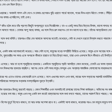
 বলে হাঁটতে হাঁটতে ছাদে গেলাম। আমি যে বাসায় থাকি, সেখানে শিফট হয়েছি প্রায় দুই বছরের বেশি হবে। এই দুই বছ
এ যেন এক বিরল চিত্র।
ওড়াচ্ছে। অবাকই লাগল এটা দেখে যে ঢাকার ছেলেরাও ঘুড়ি ওড়াতে পারে! যাহোক, পরের দিনও ছাদে উঠতে গেলাম। সিঁড়িত
াদের বাসায় এসেছিলেন, তাই চেনা।
? যদিও হঠাৎ করে তাঁর প্রশ্নে কিছুটা অপ্রস্তুত হয়ে গিয়েছিলাম। তা–ও একটু সময় নিয়ে উত্তর দিলাম, ভালো লাগছে না 
ে আসতে পারো। তোমার আপু আছে বাসায়, ওর সঙ্গে গিয়ে গল্প করলেও তো মন ভালো হয়ে যায়। তাঁদের আন্তরিকতা দ
র সঙ্গে কথা বলিনি। তারপরও তাঁরা যেন আমাকে আপনের মতোই দেখেছেন, সেটা না দেখলে হয়তো বিশ্বাস করতে পারতা
লাগছে।
 একটা কাজ ভালোভাবেই করেছে। আর সেটা হলো, মানুষের মধ্যে সম্প্রীতি ফিরিয়ে এনেছে। মানুষ একে অন্যের সঙ্গে 
ীন, যুক্তরাষ্ট্র সব সময় একে অপরকে কীভাবে হারাবে তা নিয়ে চিন্তা করত, তারা এখন একসঙ্গে মিলে কীভাবে এই বিপত্তি
ন এসেছে। আর তা হলো প্রযুক্তির ব্যবহার। একদিকে প্রযুক্তির প্রতি আসক্তি যেমন কমেছে, তেমনি এর অসম ব্যবহারের 
এমন দিকগুলোর ব্যবহার বাড়ছিল। আগের থেকে বেশি সময় মানুষ ফেসবুক এবং অন্যান্য সামাজিক যোগাযোগের মাধ্যমগুলো
যবহারের পর এতেও তাদের একঘেয়েমি চলে এসেছে। ফলে এগুলোর বদলে এখন বাবা, মায়ের সঙ্গে সন্তানের সরাসরি ভাববিনি
িবারের সদস্যদের মধ্যকার মনস্তাত্ত্বিক দূরত্ব ইত্যাদি।
ঠিক ব্যবহারও কিন্তু ক্রমেই বাড়ছে। যেমন শিক্ষার্থীরা এখন অনলাইনেই চালাচ্ছে তাদের শিক্ষা কার্যক্রম। অফিসের সব 
হয়েছে বলা যায়। মানুষ এখন শুধু একটা কল করেই ডাক্তারদের সঙ্গে কথা বলতে পারছে, তাদের পরামর্শ নিতে পারছে। 
বিশেষ মুহূর্ত হিসেবে থাকবে, তা আর বলার অপেক্ষা রাখে না। একটাই আশা থাকবে, করোনার পরও যেন মানুষে মানুষে সম