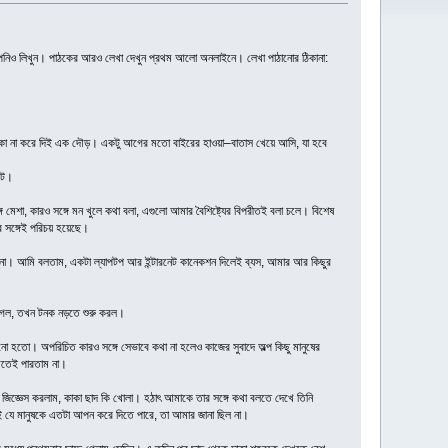
 আপনিও লিখুন। পাঠকের আরও লেখা দেখুন প্রথম আলো অনলাইনে। লেখা পাঠানোর ঠিকানা:
ক্কা না করে দিই এক দৌড়। একটু আগের মতো বাইরের হাওয়া–বাতাস খেয়ে আসি, যা হবে
বটে।
্গে মেশা, কারও সঙ্গে মন খুলে কথা বলা, এগুলো আমার বৈশিষ্ট্যের বিপরীতই বলা চলে। বিশেষ
র সঙ্গেই পরিচয় হয়েছে।
না। আমি বলতাম, একটা ল্যাপটপ আর ইন্টারনেট কানেকশন দিলেই ব্যস, আমার আর কিছুর
়ে গেল, তখন টনক নড়তে শুরু করল।
নো হতো। অপরিচিত কারও সঙ্গে সেভাবে কথা না হলেও কাজের সুবাদে অল্প কিছু মানুষের
ুঝতেই পারতাম না।
জিজ্ঞেস করলাম, কাকা ছাদ কি খোলা। হঠাৎ আমাকে তার সঙ্গে কথা বলতে দেখে তিনি
কথাই যে মানুষকে এতটা আপন করে দিতে পারে, তা আমার জানা ছিল না।