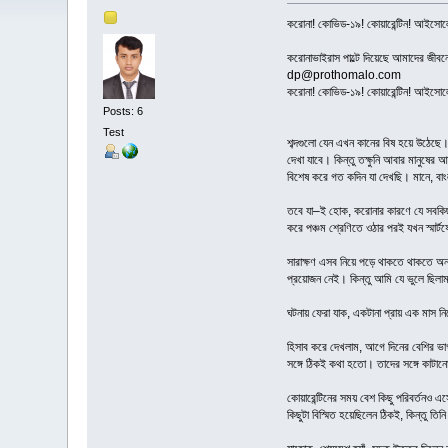
করোনা! কোভিড-১৯! কোয়ারেন্টিন! আইসে
করোনাভাইরাস পাল্টে দিয়েছে আমাদের জীব
dp@prothomalo.com
করোনা! কোভিড-১৯! কোয়ারেন্টিন! আইসে
Posts: 6
Test
শব্দগুলো যেন এখন কানের বিষ হয়ে উঠে
দেখা যাবে। কিন্তু তক্ষুনি আবার মানুষের আ
বিশেষ করে গত কদিন যা দেখছি। মানে, বাংল
তবে যা–ই হোক, করোনার কারণে যে সবকিছু খ
করে পঞ্চম শ্রেণিতে ওঠার পরই যখন স্মার্ট
সারাক্ষণ এসব নিয়ে পড়ে থাকতে থাকতে 
প্রয়োজন নেই। কিন্তু আমি যে ভুলে ছিলা
ঘটনায় ফেরা যাক, একটানা প্রায় এক মাস ন
হিসাব করে দেখলাম, আগে দিনের বেশির ভাগ 
সঙ্গে ঠিকই কথা হতো। তাদের সঙ্গে কাটান
কোয়ারেন্টিনের সময় বেশ কিছু পরিবর্তনও
কিছুটা বিস্মিত হয়েছিলেন ঠিকই, কিন্তু 