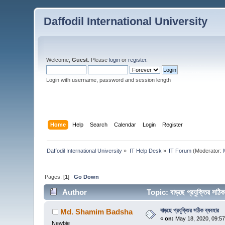
Daffodil International University
Welcome,
Guest
. Please
login
or
register
.
Login with username, password and session length
Home
Help
Search
Calendar
Login
Register
Daffodil International University
»
IT Help Desk
»
IT Forum
(Moderator:
Pages: [
1
]
Go Down
Author
Topic: বাড়ছে প্রযুক্তির সঠ
বাড়ছে প্রযুক্তির সঠিক ব্যবহার
Md. Shamim Badsha
«
on:
May 18, 2020, 09:5
Newbie