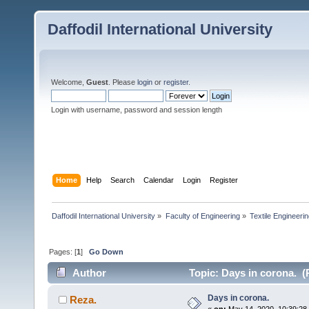
Daffodil International University
Welcome,
Guest
. Please
login
or
register
.
Login with username, password and session length
Home
Help
Search
Calendar
Login
Register
Daffodil International University
»
Faculty of Engineering
»
Textile Engineeri
Pages: [
1
]
Go Down
Author
Topic: Days in corona. (
Days in corona.
Reza.