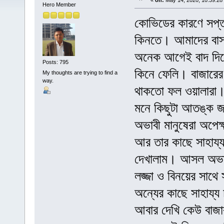
«
on:
May 14, 2020, 10:39:28
Hero Member
কোভিডের কারণে সপ্ত
কিনতে। আমাদের বাস
অনেক আগেই বাদ দিয়ে
Posts: 795
কিনে ফেলি। বাজারের
My thoughts are trying to find a
way.
থাকতো ফল ওয়ালারা। 
মনে কিছুটা আতঙ্ক জ
অভাবী মানুষেরা অপে
আর তার কাছে সাহায
দেখালাম। আসল অভাবী
লজ্জা ও বিনয়ের সাথ
অন্যের কাছে সাহায্
আবার দেখি কেউ বাজা