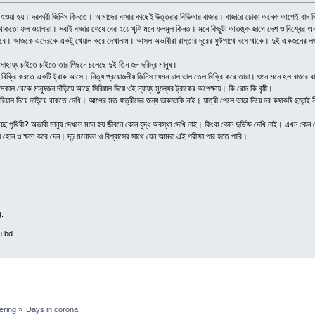
হওয়া হয়। দরকারী জিনিস কিনতে। আমাদের বাসার কাছেই উত্তরার বিডিআর বাজার। বাজারে ঢোকা অনেক আগেই বাদ দিয়ে
থাকতো ফল ওয়ালারা। সবাই বাজার শেষে বের হয়ে খুশি মনে ফলমূল কিনত। মনে কিছুটা আতঙ্ক জাগে দেশ ও বিশ্বের অব
ইবে। আজকে এদেরকে একটু খেয়াল করে দেখালাম। আসল অভাবীরা রাস্তার দূরের ফুটপাথে বসে থাকে। দুই একজনের লজ্জ
হায্য চাইতে চাইতে তার পিছনে চলেছে দুই তিন জন দরিদ্র মানুষ।
জিনিস বিক্রি করতে একটি ট্রাক আসে। নিত্য প্রয়োজনীয় জিনিস যেমন চাল ডাল তেল বিক্রি করে তারা। শুনে মনে হল বা
াল থেকে মানুষজন দাঁড়িয়ে আছে সিরিয়াল দিয়ে ওই ন্যায্য মুল্যের ট্রাকের অপেক্ষায়। কি রোদ কি বৃষ্টি।
য়ে সিরিয়াল দিয়ে দাড়িয়ে থাকতে দেখি। আগের মত যাত্রীদের জন্য ডাকাডাকি নাই। যাত্রী পেলে ভাড়া নিয়ে দর কষাকষি ছাড়াই 
 পৃথিবী? অভাবী মানুষ দেখলে মনে হয় জীবনে কোন যুদ্ধ অবস্থা দেখি নাই। কিংবা কোন দুর্ভিক্ষ দেখি নাই। এখন কে
হোন ও ক্ষমা করে দেন। দৃঢ় মনোবল ও বিশ্বাসের সাথে যেন আমরা এই পরীক্ষা পার হতে পারি।
.
u.bd
ering
»
Days in corona.