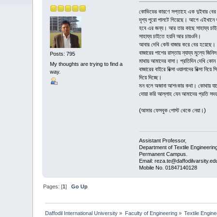
কোভিডের কারণে সপ্তাহে এক দুইবার বের 
দৃশ্য পুরো পালটে গিয়েছে। আগে এইখানে 
হবে এর জন্য। আর তার কাছে সাহায্য চা
সাহায্য চাইতে হয়নি আর চায়ওনি।
আবার দেখি কেউ বাজার করে বের হয়েছে। সা
বাজারের পাশের রাস্তায় ন্যায্য মুল্যে 
Posts: 795
মাথায় আমাদের বাসা। প্রতিদিন দেখি কোন সক
My thoughts are trying to find a
বাজারের বাইরে রিক্সা ওয়ালাদের রিক্সা নি
way.
দিয়ে দিচ্ছে।
মন বলে অজানা আশংকার কথা। কোথায় যাচ্ছে
দোয়া করি আল্লাহ যেন আমাদের প্রতি সদয় 
(আমার ফেসবুক পোস্ট থেকে নেয়া।)
Assistant Professor,
Department of Textile Engineering
Permanent Campus.
Email: reza.te@daffodilvarsity.ed
Mobile No. 01847140128
Pages: [
1
]
Go Up
Daffodil International University
»
Faculty of Engineering
»
Textile Engine