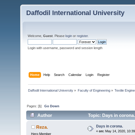
Daffodil International University
Welcome,
Guest
. Please
login
or
register
.
Login with username, password and session length
Home
Help
Search
Calendar
Login
Register
Daffodil International University
»
Faculty of Engineering
»
Textile Engine
Pages: [
1
]
Go Down
Author
Topic: Days in corona
Days in corona.
Reza.
«
on:
May 14, 2020, 10:3
Hero Member