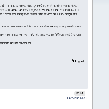
ছি। যা কেনার তা বাজারের বাইরে ভ্যান গাড়ী থেকেই কিনে ফেলি। বাজারের বাইরের
স্থা নিয়ে। এইখানে এখন অভাবী মানুষেরা অপেক্ষায় থাকে। কখন কেউ বাজার করে বের
া ও বিনয়ের সাথে সাহায্য চাওয়া দেখলেই বোঝা যায় এদের আগে কখনও অন্যের কাছে
জার বা দোকানের থেকে বড়জোর সব মিলিয়ে ২০০ - ৩০০ টাকা কম পড়ে তাদের। রাস্তাটা আরেক
নীরবে গন্তব্যে যাত্রা শুরু করে। কেউ কেউ হয়তো সদয় হয়ে নির্দিষ্ট ভাড়ার অতিরিক্ত ভাড়া
ন যেন অজানা আশংকায় মন ছেয়ে যায়।
Logged
PRINT
« previous
next »