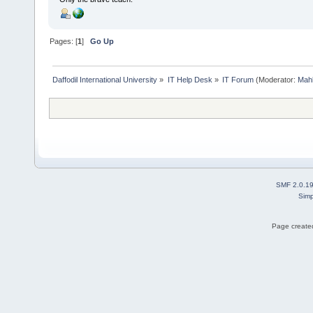
Pages: [
1
]
Go Up
Daffodil International University
»
IT Help Desk
»
IT Forum
(Moderator:
Mah
SMF 2.0.1
Simp
Page created