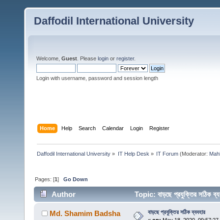
Daffodil International University
Welcome,
Guest
. Please
login
or
register
.
Login with username, password and session length
Home
Help
Search
Calendar
Login
Register
Daffodil International University
»
IT Help Desk
»
IT Forum
(Moderator:
Mah
Pages: [
1
]
Go Down
Author
Topic: বাড়ছে প্রযুক্তির সঠিক 
বাড়ছে প্রযুক্তির সঠিক ব্যবহার
Md. Shamim Badsha