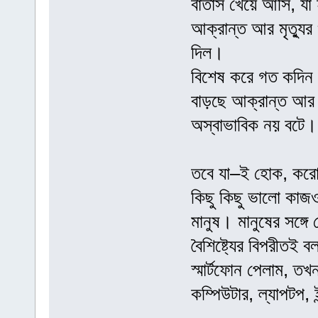
বাতাস খেয়ে আসি, যা 
আক্রান্ত আর মৃত্যুর 
দিল।
বিশেষ করে গত কদিন য
বাড়ছে আক্রান্ত আর মৃ
অস্বাভাবিক নয় বটে।
তবে যা–ই হোক, করো
কিছু কিছু ভালো কাজও 
মানুষ। মানুষের সঙ্গে
বৈশিষ্ট্যের বিপরীতই
স্মার্টফোন পেলাম, 
কম্পিউটার, ল্যাপটপ, ই