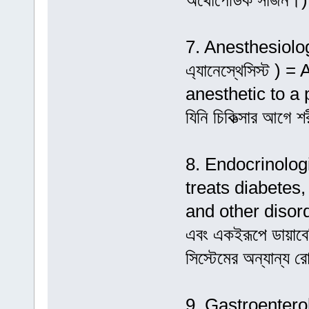
অর্থোপেডিক সার্জন।)
7. Anesthesiologis
এ্যানেস্থেসিস্ট )
anesthetic to a p
যিনি চিকিত্সার আগে 
8. Endocrinologis
treats diabetes
and other disord
এবং একইরূপে ডায়াবে
সিস্টেমের অন্যান্য 
9. Gastroenterolog