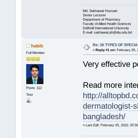
Md. Sakhawat Hossain
Senior Lecturer
Department of Pharmacy
Faculty of Allied Health Sciences
Daffodil International University
E-mail: sakhawat.ph@diu.edu.bd
Re: 30 TYPES OF SPECI
habib
«
Reply #1 on:
February 05, 
Full Member
Very effective p
Read more inter
Posts: 112
http://alltopbd
Test
dermatologist-s
bangladesh/
«
Last Edit: February 05, 2022, 05:5