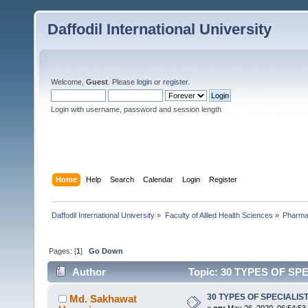
Daffodil International University
Welcome,
Guest
. Please
login
or
register
.
Login with username, password and session length
Home
Help
Search
Calendar
Login
Register
Daffodil International University
»
Faculty of Allied Health Sciences
»
Pharm
Pages: [
1
]
Go Down
Author
Topic: 30 TYPES OF SPE
30 TYPES OF SPECIALIS
Md. Sakhawat