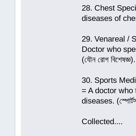
28. Chest Speciali
diseases of chest 
29. Venareal / Sex
Doctor who spec
(যৌন রোগ বিশেষজ্ঞ).
30. Sports Medicin
= A doctor who t
diseases. (স্পোর্টস
Collected....