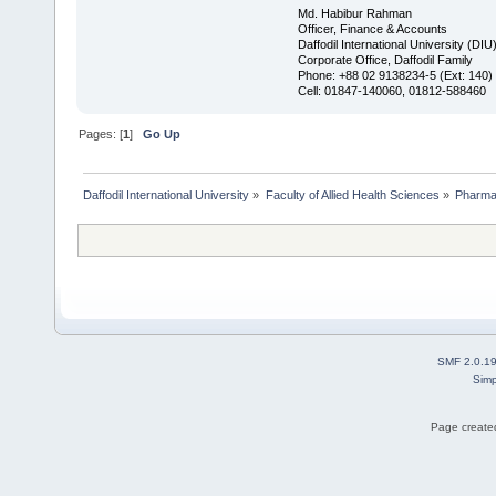
Md. Habibur Rahman
Officer, Finance & Accounts
Daffodil International University (DIU
Corporate Office, Daffodil Family
Phone: +88 02 9138234-5 (Ext: 140)
Cell: 01847-140060, 01812-588460
Pages: [
1
]
Go Up
Daffodil International University
»
Faculty of Allied Health Sciences
»
Pharm
SMF 2.0.1
Simp
Page created