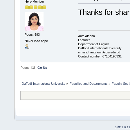
Hero Member
Thanks for sha
Posts: 593
Anta Afsana
Lecturer
Never lose hope
Department of English
Daffodil International University
email id: anta.eng@diu.edu.bd
Contact number: 07134195331
Pages: [
1
]
Go Up
Daffodil International University
»
Faculties and Departments
»
Faculty Sect
SMF 2.0.1