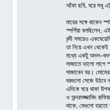
আঁকা ছবি, ঘরে শুধু এ
মায়ের সঙ্গে থাকেন স্
স্পর্শিয়া বলছিলেন, 
বন্দী সময়েও একঘেয়েম
তা নিয়ে এখন থেকেই 
মধ্যে একটু অদল–বদ
সাজাতে ভালো লাগে স্
সাজাবেন ঘর। মোমের
ঘরগুলো সেজে উঠবে 
এদিকে ঘরে থাকা উপক
ও অন্দরসজ্জাবিদ রা
থাকে, যেগুলো হয়তে