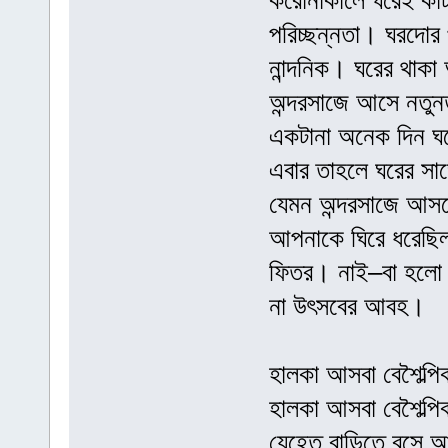
করোনাকালে ঘরেই ক
পরিচ্ছন্নতা। ঘরদোর 
নান্দনিক। ঘরের থাক
অন্দরসাজে আসে নতুন
একটানা অনেক দিন ঘ
এবার তাহলে ঘরের সা
যেমন অন্দরসাজে আসব
আপনাকে ঘিরে ধরেছি
ফিতর। নাই–বা হলো এ
না উৎসবের আবহ।
হালকা আসবা বেশৈল্প
হালকা আসবা বেশৈল্প
যেহেতু বাড়িতে বসে আ