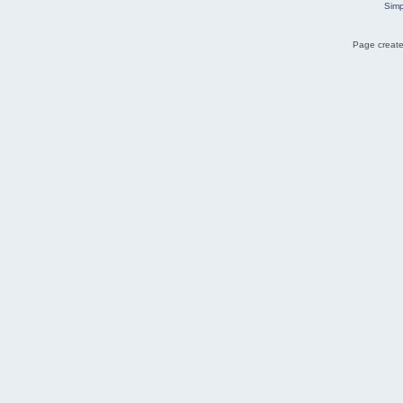
Simp
Page create