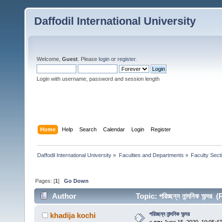
Daffodil International University
Welcome,
Guest
. Please
login
or
register
.
Login with username, password and session length
Home
Help
Search
Calendar
Login
Register
Daffodil International University
»
Faculties and Departments
»
Faculty Sect
Pages: [
1
]
Go Down
Author
Topic: পরিচ্ছন্ন নান্দনিক অন্দ
পরিচ্ছন্ন নান্দনিক অন্দর
khadija kochi