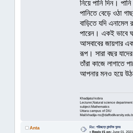
নিয়ে পানি দিন। পান
পানিতে বেড়ে ওঠা গা
বাড়িতে যদি এনামেল র
পারেন। একই ভাবে ঘর
আসবাবের জায়গার এক
রূপ। সারা বছর যাদের
তাঁরা কাজে লাগাতে প
আপনার মনও হয়ে উঠব
Khadijatul kobra
Lecturer,Natural science department
subject:Mathematics
Uttara campus of DIU
Mail:khadija-ns@daffodilvarsity.edu.
Re: পরিচ্ছন্ন নান্দনিক অন্দর
Anta
«
Reply #1 on:
June 01, 2021